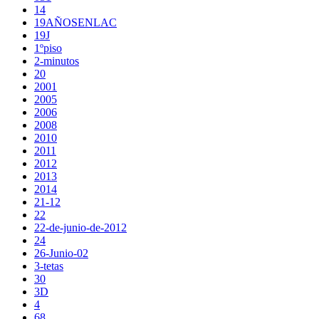
14
19AÑOSENLAC
19J
1ºpiso
2-minutos
20
2001
2005
2006
2008
2010
2011
2012
2013
2014
21-12
22
22-de-junio-de-2012
24
26-Junio-02
3-tetas
30
3D
4
68