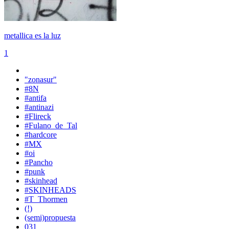
metallica es la luz
1
"zonasur"
#8N
#antifa
#antinazi
#Flireck
#Fulano_de_Tal
#hardcore
#MX
#oi
#Pancho
#punk
#skinhead
#SKINHEADS
#T_Thormen
(!)
(semi)propuesta
031