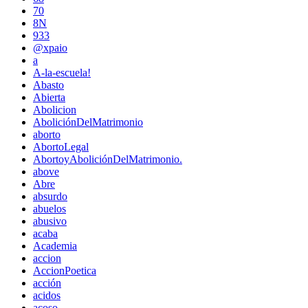
70
8N
933
@xpaio
a
A-la-escuela!
Abasto
Abierta
Abolicion
AboliciónDelMatrimonio
aborto
AbortoLegal
AbortoyAboliciónDelMatrimonio.
above
Abre
absurdo
abuelos
abusivo
acaba
Academia
accion
AccionPoetica
acción
acidos
acoso