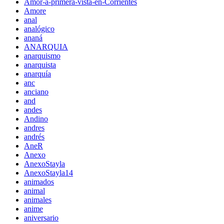
Amor-a-primera-vista-en-Corrientes
Amore
anal
analógico
ananá
ANARQUIA
anarquismo
anarquista
anarquía
anc
anciano
and
andes
Andino
andres
andrés
AneR
Anexo
AnexoStayla
AnexoStayla14
animados
animal
animales
anime
aniversario