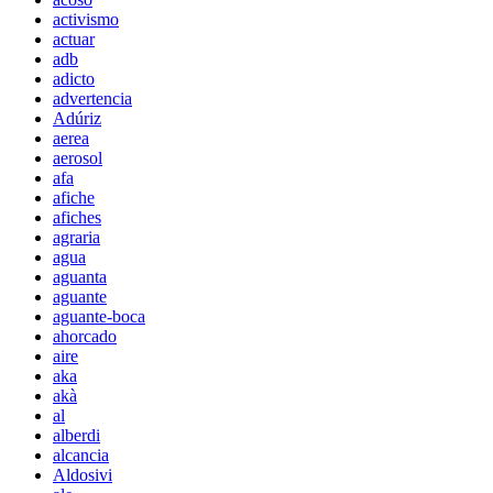
activismo
actuar
adb
adicto
advertencia
Adúriz
aerea
aerosol
afa
afiche
afiches
agraria
agua
aguanta
aguante
aguante-boca
ahorcado
aire
aka
akà
al
alberdi
alcancia
Aldosivi