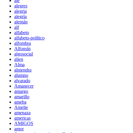
ale
alegres
alegria
alegría
alemán
alf
alfabeto
alfabeto-político
alfombra
Alfonsín
algosocial
alien
Alma
almendra
alumno
alvarado
Amanecer
amargo
amarillo
ameba
Amelie
amenaza
americas
AMIGOS
amor