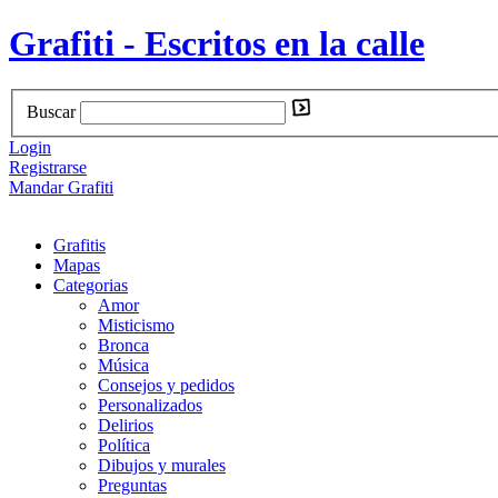
Grafiti - Escritos en la calle
Buscar
Login
Registrarse
Mandar Grafiti
Grafitis
Mapas
Categorias
Amor
Misticismo
Bronca
Música
Consejos y pedidos
Personalizados
Delirios
Política
Dibujos y murales
Preguntas