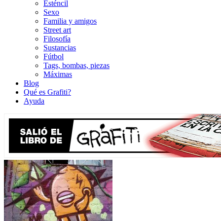
Esténcil
Sexo
Familia y amigos
Street art
Filosofía
Sustancias
Fútbol
Tags, bombas, piezas
Máximas
Blog
Qué es Grafiti?
Ayuda