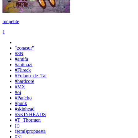
mr.petite
1
"zonasur"
#8N
#antifa
#antinazi
#Flireck
#Fulano_de_Tal
#hardcore
#MX
#oi
#Pancho
#punk
#skinhead
#SKINHEADS
#T_Thormen
(!)
(semi)propuesta
031