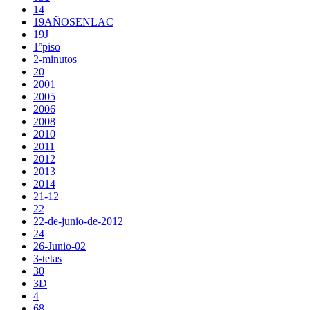
14
19AÑOSENLAC
19J
1ºpiso
2-minutos
20
2001
2005
2006
2008
2010
2011
2012
2013
2014
21-12
22
22-de-junio-de-2012
24
26-Junio-02
3-tetas
30
3D
4
68