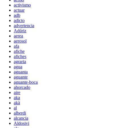
activismo
actuar
adb
adicto
advertencia
Adúriz
aerea
aerosol
afa
afiche
afiches
agraria
agua
aguanta
aguante
aguante-boca
ahorcado
aire
aka
akà
al
alberdi
alcancia
Aldosivi