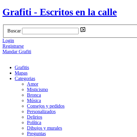
Grafiti - Escritos en la calle
Buscar
Login
Registrarse
Mandar Grafiti
Grafitis
Mapas
Categorias
Amor
Misticismo
Bronca
Música
Consejos y pedidos
Personalizados
Delirios
Política
Dibujos y murales
Preguntas