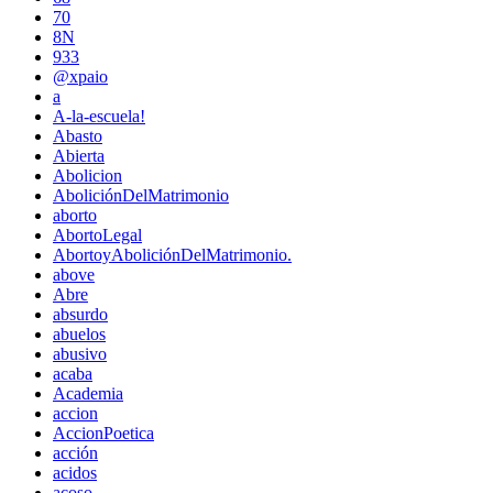
70
8N
933
@xpaio
a
A-la-escuela!
Abasto
Abierta
Abolicion
AboliciónDelMatrimonio
aborto
AbortoLegal
AbortoyAboliciónDelMatrimonio.
above
Abre
absurdo
abuelos
abusivo
acaba
Academia
accion
AccionPoetica
acción
acidos
acoso