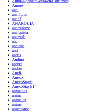
Amor-a-primera-vista-en-Corrientes
Amore
anal
analógico
ananá
ANARQUIA
anarquismo
anarquista
anarquía
anc
anciano
and
andes
Andino
andres
andrés
AneR
Anexo
AnexoStayla
AnexoStayla14
animados
animal
animales
anime
aniversario