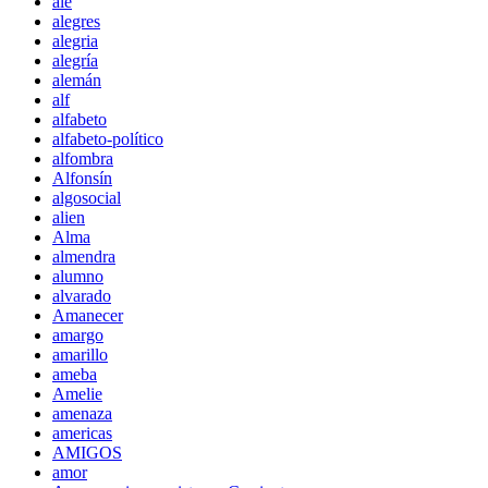
ale
alegres
alegria
alegría
alemán
alf
alfabeto
alfabeto-político
alfombra
Alfonsín
algosocial
alien
Alma
almendra
alumno
alvarado
Amanecer
amargo
amarillo
ameba
Amelie
amenaza
americas
AMIGOS
amor