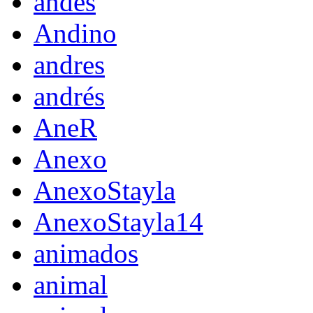
andes
Andino
andres
andrés
AneR
Anexo
AnexoStayla
AnexoStayla14
animados
animal