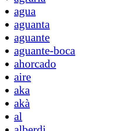
agua
aguanta
aguante
aguante-boca
ahorcado
aire
aka
akà
al
alberdi