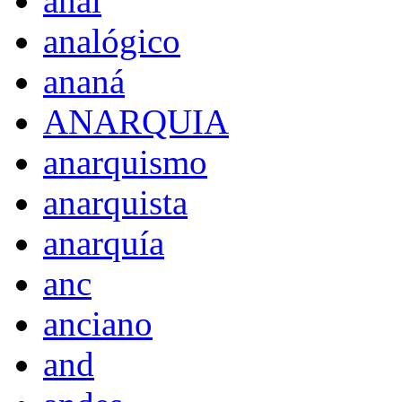
anal
analógico
ananá
ANARQUIA
anarquismo
anarquista
anarquía
anc
anciano
and