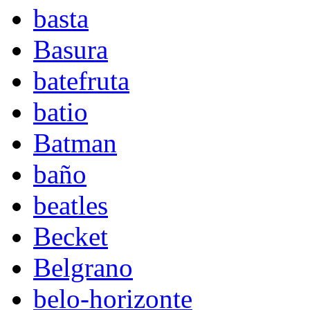
basta
Basura
batefruta
batio
Batman
baño
beatles
Becket
Belgrano
belo-horizonte