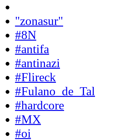
"zonasur"
#8N
#antifa
#antinazi
#Flireck
#Fulano_de_Tal
#hardcore
#MX
#oi