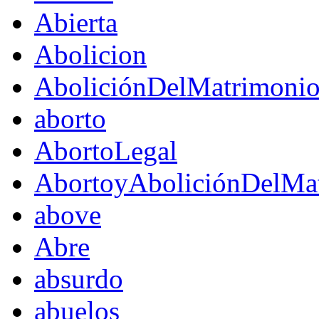
Abierta
Abolicion
AboliciónDelMatrimoni
aborto
AbortoLegal
AbortoyAboliciónDelMat
above
Abre
absurdo
abuelos