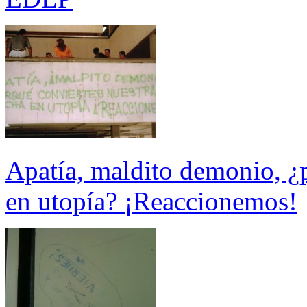
Apatía, maldito demonio, ¿p
en utopía? ¡Reaccionemos!