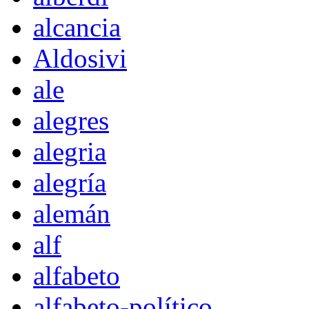
alcancia
Aldosivi
ale
alegres
alegria
alegría
alemán
alf
alfabeto
alfabeto-político