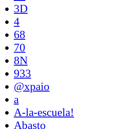
3D
4
68
70
8N
933
@xpaio
a
A-la-escuela!
Abasto