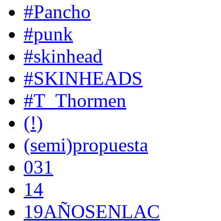
#Pancho
#punk
#skinhead
#SKINHEADS
#T_Thormen
(!)
(semi)propuesta
031
14
19AÑOSENLAC