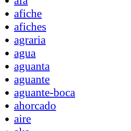
afa
afiche
afiches
agraria
agua
aguanta
aguante
aguante-boca
ahorcado
aire