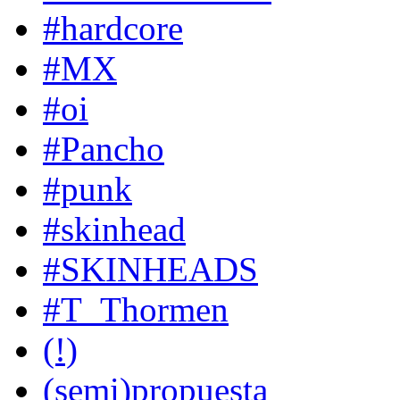
#hardcore
#MX
#oi
#Pancho
#punk
#skinhead
#SKINHEADS
#T_Thormen
(!)
(semi)propuesta