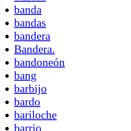
banda
bandas
bandera
Bandera.
bandoneón
bang
barbijo
bardo
bariloche
barrio