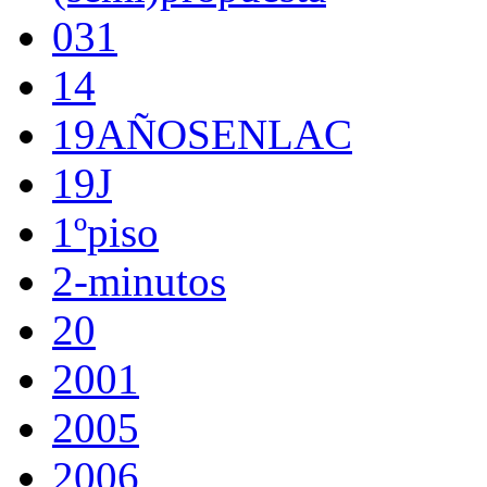
031
14
19AÑOSENLAC
19J
1ºpiso
2-minutos
20
2001
2005
2006