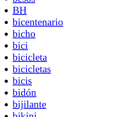
BH
bicentenario
bicho
bici
bicicleta
bicicletas
bicis
bidón
bijilante
bikini