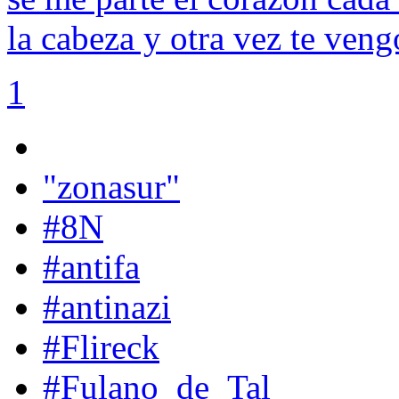
la cabeza y otra vez te veng
1
"zonasur"
#8N
#antifa
#antinazi
#Flireck
#Fulano_de_Tal