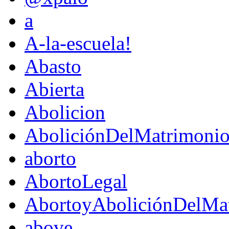
a
A-la-escuela!
Abasto
Abierta
Abolicion
AboliciónDelMatrimoni
aborto
AbortoLegal
AbortoyAboliciónDelMat
above