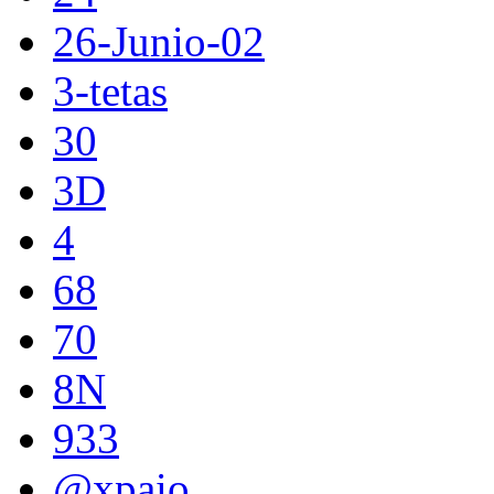
26-Junio-02
3-tetas
30
3D
4
68
70
8N
933
@xpaio