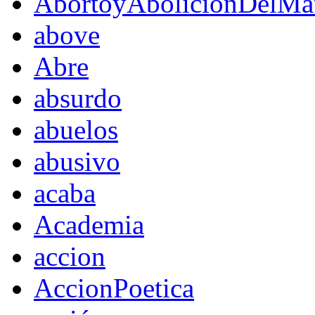
AbortoyAboliciónDelMat
above
Abre
absurdo
abuelos
abusivo
acaba
Academia
accion
AccionPoetica