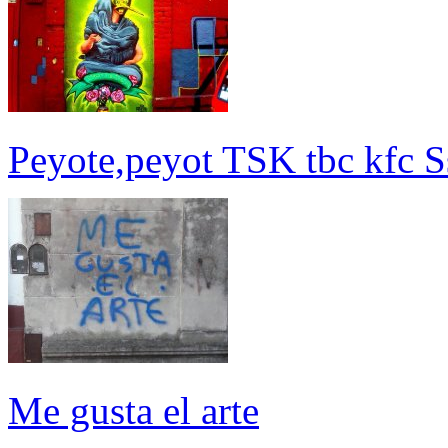
Peyote,peyot TSK tbc kfc Ss
Me gusta el arte