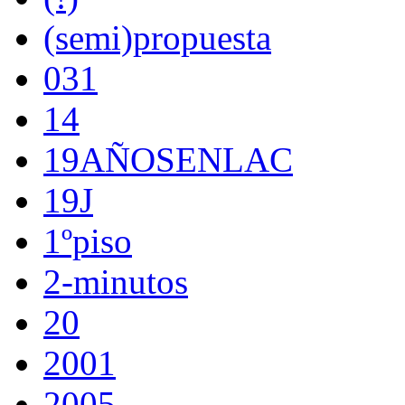
(semi)propuesta
031
14
19AÑOSENLAC
19J
1ºpiso
2-minutos
20
2001
2005