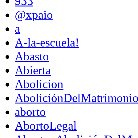
933
@xpaio
a
A-la-escuela!
Abasto
Abierta
Abolicion
AboliciónDelMatrimoni
aborto
AbortoLegal