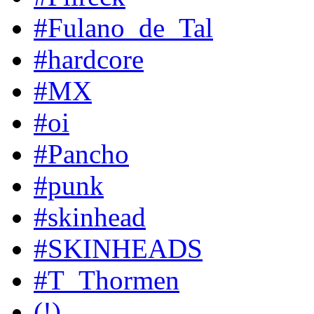
#Fulano_de_Tal
#hardcore
#MX
#oi
#Pancho
#punk
#skinhead
#SKINHEADS
#T_Thormen
(!)