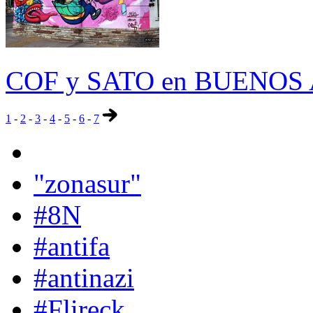
COF y SATO en BUENOS 
1
-
2
-
3
-
4
-
5
-
6
-
7
"zonasur"
#8N
#antifa
#antinazi
#Flireck