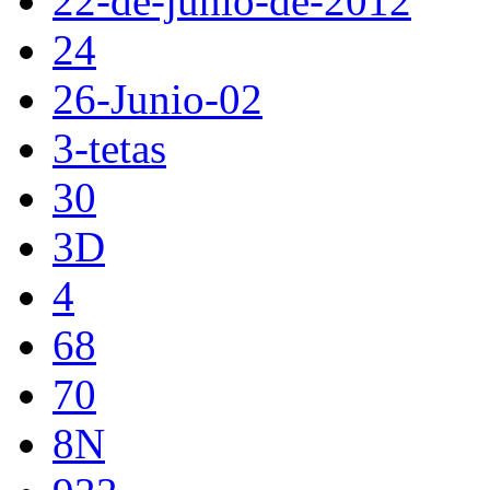
22-de-junio-de-2012
24
26-Junio-02
3-tetas
30
3D
4
68
70
8N