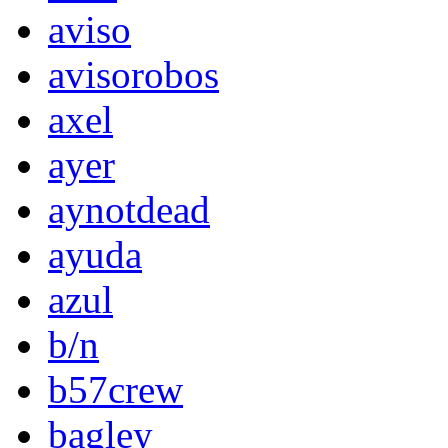
aviso
avisorobos
axel
ayer
aynotdead
ayuda
azul
b/n
b57crew
bagley