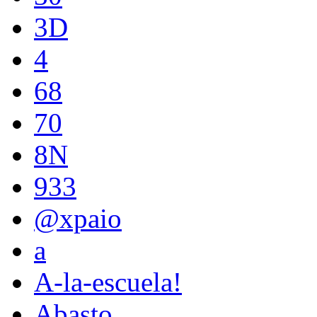
3D
4
68
70
8N
933
@xpaio
a
A-la-escuela!
Abasto