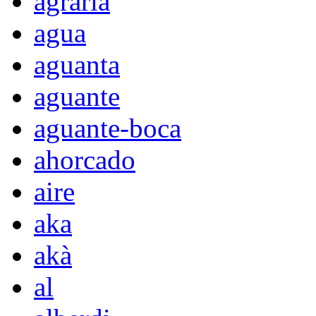
agraria
agua
aguanta
aguante
aguante-boca
ahorcado
aire
aka
akà
al