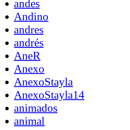
andes
Andino
andres
andrés
AneR
Anexo
AnexoStayla
AnexoStayla14
animados
animal