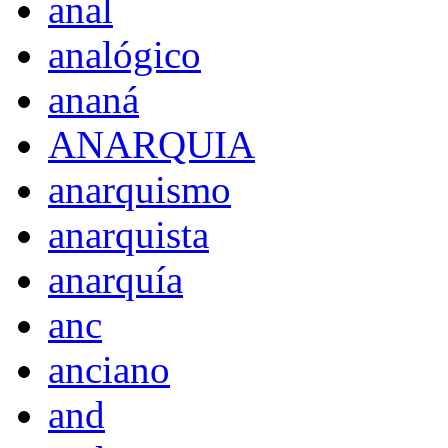
anal
analógico
ananá
ANARQUIA
anarquismo
anarquista
anarquía
anc
anciano
and