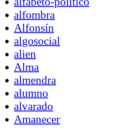
alfabeto-político
alfombra
Alfonsín
algosocial
alien
Alma
almendra
alumno
alvarado
Amanecer