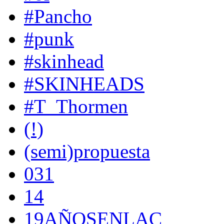
#Pancho
#punk
#skinhead
#SKINHEADS
#T_Thormen
(!)
(semi)propuesta
031
14
19AÑOSENLAC