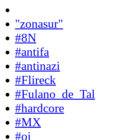
"zonasur"
#8N
#antifa
#antinazi
#Flireck
#Fulano_de_Tal
#hardcore
#MX
#oi