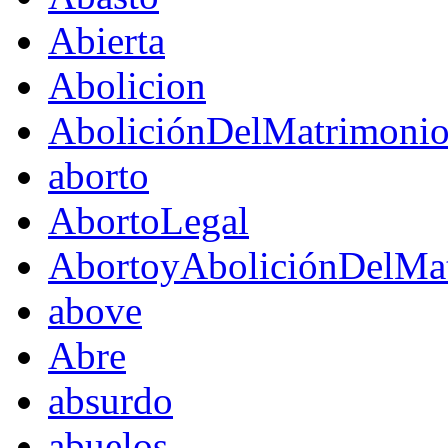
Abierta
Abolicion
AboliciónDelMatrimoni
aborto
AbortoLegal
AbortoyAboliciónDelMat
above
Abre
absurdo
abuelos