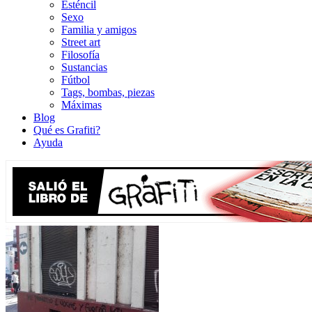
Esténcil
Sexo
Familia y amigos
Street art
Filosofía
Sustancias
Fútbol
Tags, bombas, piezas
Máximas
Blog
Qué es Grafiti?
Ayuda