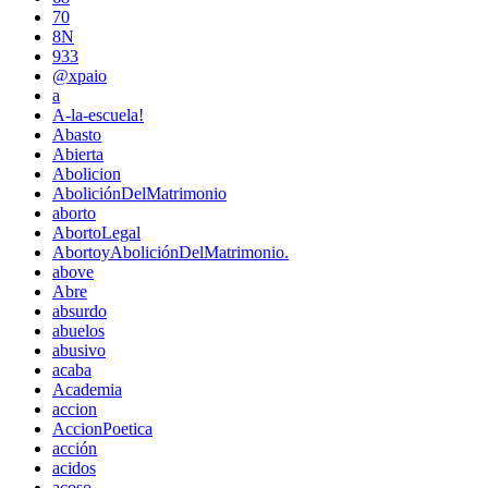
70
8N
933
@xpaio
a
A-la-escuela!
Abasto
Abierta
Abolicion
AboliciónDelMatrimonio
aborto
AbortoLegal
AbortoyAboliciónDelMatrimonio.
above
Abre
absurdo
abuelos
abusivo
acaba
Academia
accion
AccionPoetica
acción
acidos
acoso