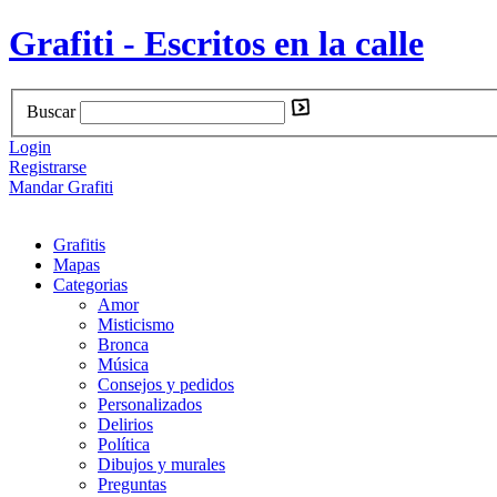
Grafiti - Escritos en la calle
Buscar
Login
Registrarse
Mandar Grafiti
Grafitis
Mapas
Categorias
Amor
Misticismo
Bronca
Música
Consejos y pedidos
Personalizados
Delirios
Política
Dibujos y murales
Preguntas