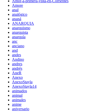
Amor-a-primera-vista-en-Corrientes
Amore
anal
analógico
ananá
ANARQUIA
anarquismo
anarquista
anarquía
anc
anciano
and
andes
Andino
andres
andrés
AneR
Anexo
AnexoStayla
AnexoStayla14
animados
animal
animales
anime
aniversario