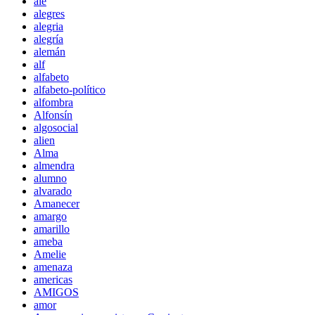
ale
alegres
alegria
alegría
alemán
alf
alfabeto
alfabeto-político
alfombra
Alfonsín
algosocial
alien
Alma
almendra
alumno
alvarado
Amanecer
amargo
amarillo
ameba
Amelie
amenaza
americas
AMIGOS
amor