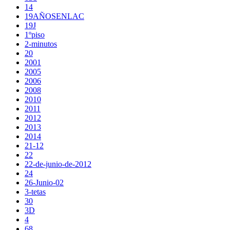
14
19AÑOSENLAC
19J
1ºpiso
2-minutos
20
2001
2005
2006
2008
2010
2011
2012
2013
2014
21-12
22
22-de-junio-de-2012
24
26-Junio-02
3-tetas
30
3D
4
68