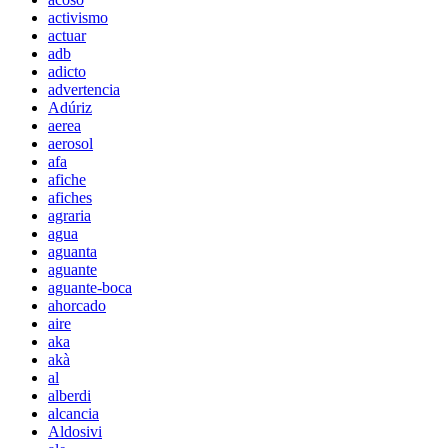
activismo
actuar
adb
adicto
advertencia
Adúriz
aerea
aerosol
afa
afiche
afiches
agraria
agua
aguanta
aguante
aguante-boca
ahorcado
aire
aka
akà
al
alberdi
alcancia
Aldosivi