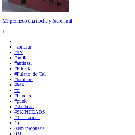
Me prometió una noche y fueron mil
1
"zonasur"
#8N
#antifa
#antinazi
#Flireck
#Fulano_de_Tal
#hardcore
#MX
#oi
#Pancho
#punk
#skinhead
#SKINHEADS
#T_Thormen
(!)
(semi)propuesta
031