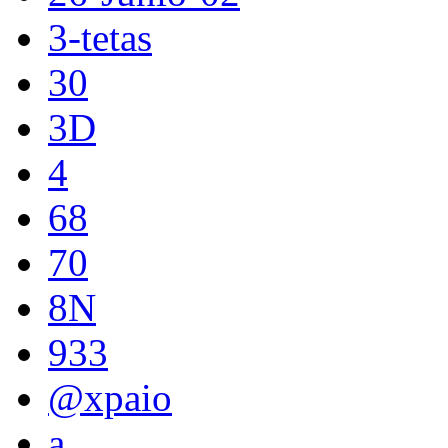
3-tetas
30
3D
4
68
70
8N
933
@xpaio
a