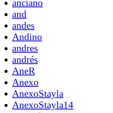
anciano
and
andes
Andino
andres
andrés
AneR
Anexo
AnexoStayla
AnexoStayla14