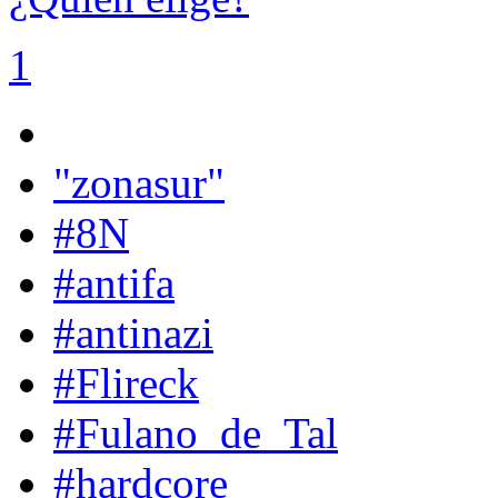
1
"zonasur"
#8N
#antifa
#antinazi
#Flireck
#Fulano_de_Tal
#hardcore