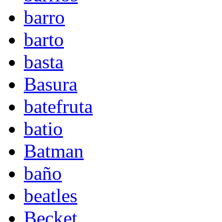
barro
barto
basta
Basura
batefruta
batio
Batman
baño
beatles
Becket