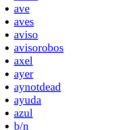
ave
aves
aviso
avisorobos
axel
ayer
aynotdead
ayuda
azul
b/n