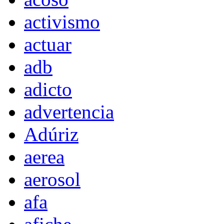
activismo
actuar
adb
adicto
advertencia
Adúriz
aerea
aerosol
afa