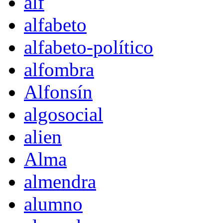
alf
alfabeto
alfabeto-político
alfombra
Alfonsín
algosocial
alien
Alma
almendra
alumno