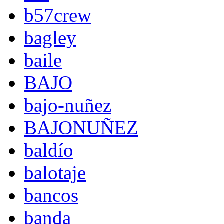
b57crew
bagley
baile
BAJO
bajo-nuñez
BAJONUÑEZ
baldío
balotaje
bancos
banda