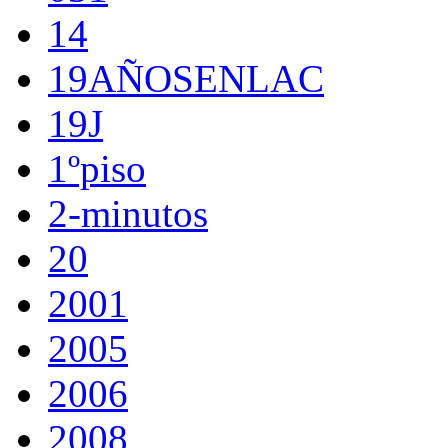
14
19AÑOSENLAC
19J
1ºpiso
2-minutos
20
2001
2005
2006
2008