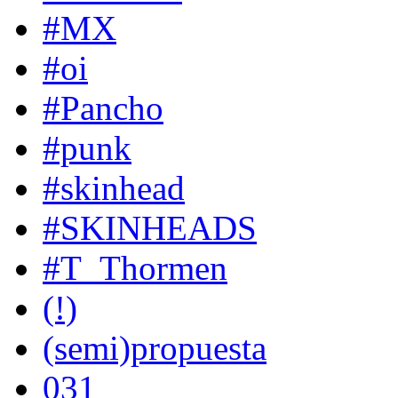
#MX
#oi
#Pancho
#punk
#skinhead
#SKINHEADS
#T_Thormen
(!)
(semi)propuesta
031