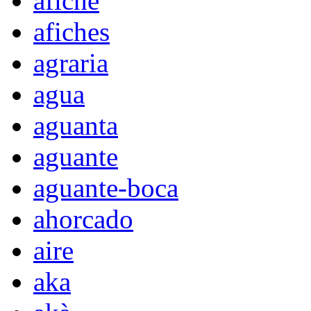
afiche
afiches
agraria
agua
aguanta
aguante
aguante-boca
ahorcado
aire
aka