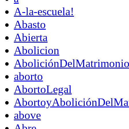
A-la-escuela!
Abasto
Abierta
Abolicion
AboliciónDelMatrimoni
aborto
AbortoLegal
AbortoyAboliciónDelMat
above
Abre