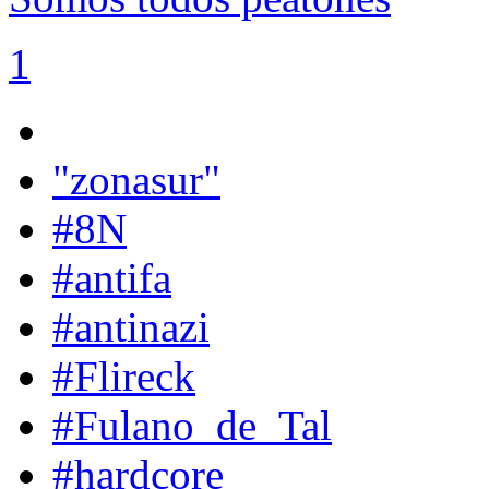
1
"zonasur"
#8N
#antifa
#antinazi
#Flireck
#Fulano_de_Tal
#hardcore