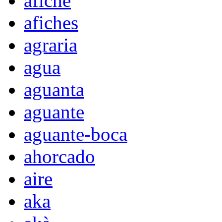
afiche
afiches
agraria
agua
aguanta
aguante
aguante-boca
ahorcado
aire
aka