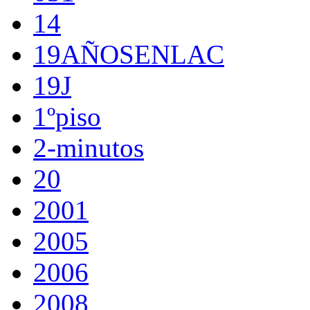
14
19AÑOSENLAC
19J
1ºpiso
2-minutos
20
2001
2005
2006
2008