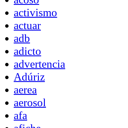
activismo
actuar
adb
adicto
advertencia
Adúriz
aerea
aerosol
afa