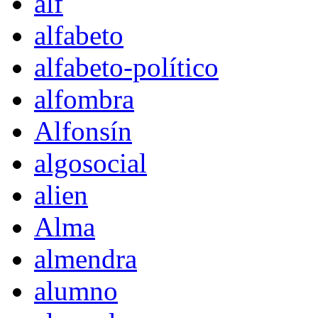
alf
alfabeto
alfabeto-político
alfombra
Alfonsín
algosocial
alien
Alma
almendra
alumno