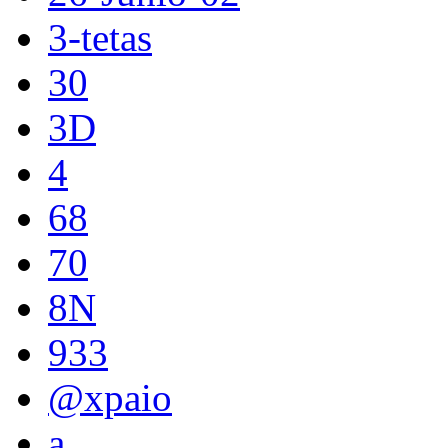
3-tetas
30
3D
4
68
70
8N
933
@xpaio
a