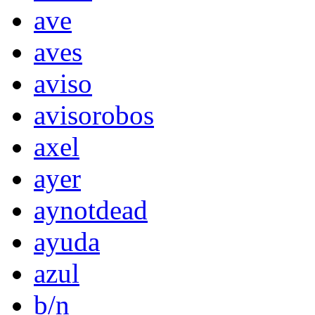
ave
aves
aviso
avisorobos
axel
ayer
aynotdead
ayuda
azul
b/n