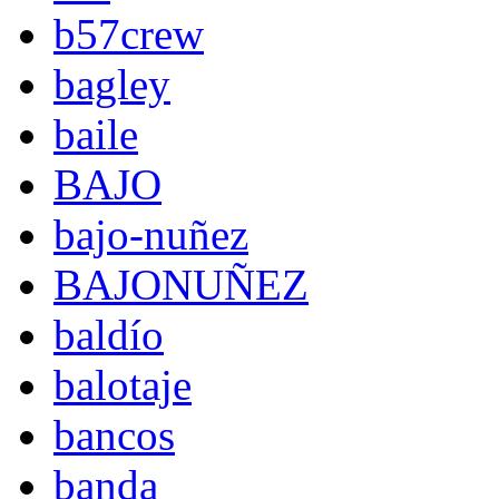
b57crew
bagley
baile
BAJO
bajo-nuñez
BAJONUÑEZ
baldío
balotaje
bancos
banda