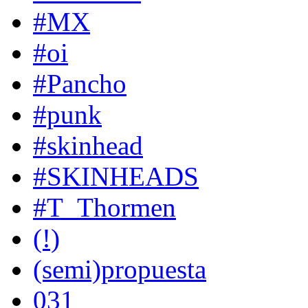
#MX
#oi
#Pancho
#punk
#skinhead
#SKINHEADS
#T_Thormen
(!)
(semi)propuesta
031