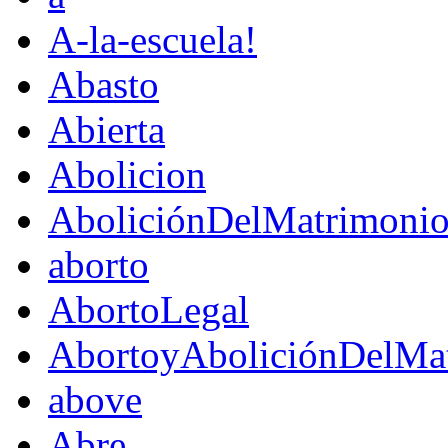
A-la-escuela!
Abasto
Abierta
Abolicion
AboliciónDelMatrimoni
aborto
AbortoLegal
AbortoyAboliciónDelMat
above
Abre