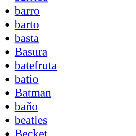
barro
barto
basta
Basura
batefruta
batio
Batman
baño
beatles
Becket