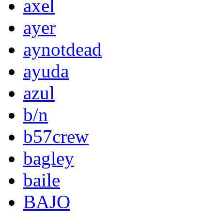
axel
ayer
aynotdead
ayuda
azul
b/n
b57crew
bagley
baile
BAJO