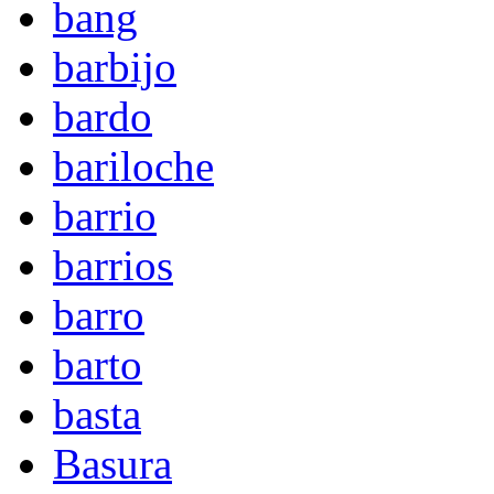
bang
barbijo
bardo
bariloche
barrio
barrios
barro
barto
basta
Basura