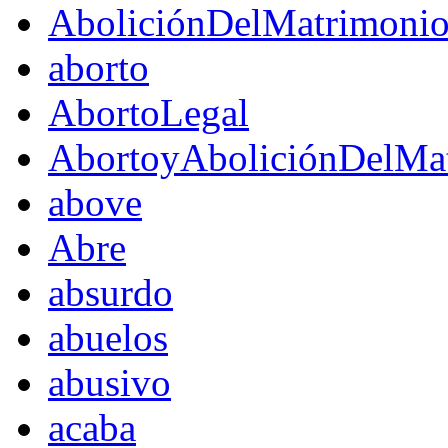
AboliciónDelMatrimoni
aborto
AbortoLegal
AbortoyAboliciónDelMat
above
Abre
absurdo
abuelos
abusivo
acaba