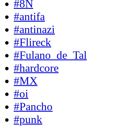
#8N
#antifa
#antinazi
#Flireck
#Fulano_de_Tal
#hardcore
#MX
#oi
#Pancho
#punk