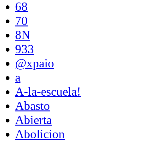
68
70
8N
933
@xpaio
a
A-la-escuela!
Abasto
Abierta
Abolicion