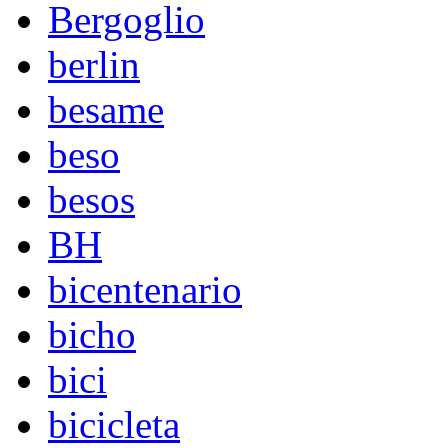
Bergoglio
berlin
besame
beso
besos
BH
bicentenario
bicho
bici
bicicleta