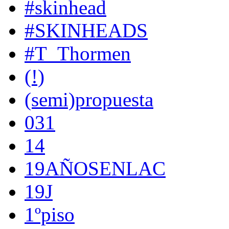
#skinhead
#SKINHEADS
#T_Thormen
(!)
(semi)propuesta
031
14
19AÑOSENLAC
19J
1ºpiso