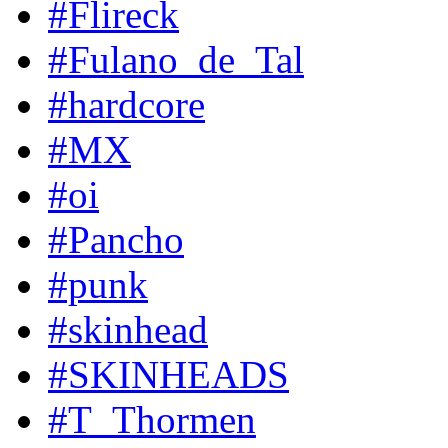
#Flireck
#Fulano_de_Tal
#hardcore
#MX
#oi
#Pancho
#punk
#skinhead
#SKINHEADS
#T_Thormen