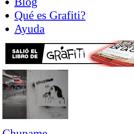
Blog
Qué es Grafiti?
Ayuda
Chupame