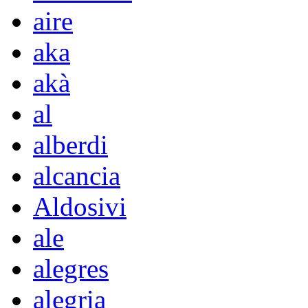
aire
aka
akà
al
alberdi
alcancia
Aldosivi
ale
alegres
alegria