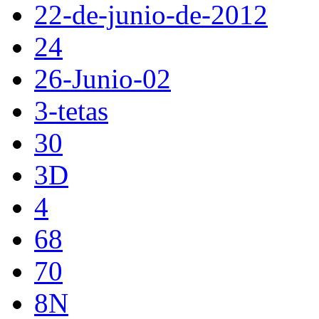
22-de-junio-de-2012
24
26-Junio-02
3-tetas
30
3D
4
68
70
8N