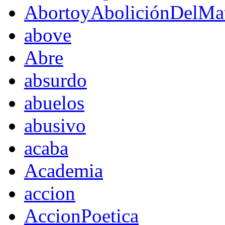
AbortoyAboliciónDelMat
above
Abre
absurdo
abuelos
abusivo
acaba
Academia
accion
AccionPoetica