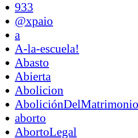
933
@xpaio
a
A-la-escuela!
Abasto
Abierta
Abolicion
AboliciónDelMatrimoni
aborto
AbortoLegal