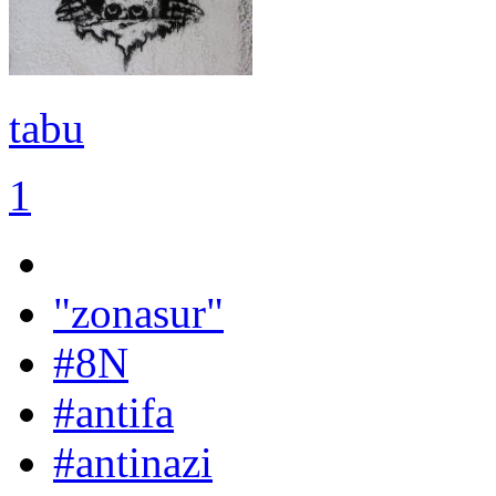
tabu
1
"zonasur"
#8N
#antifa
#antinazi