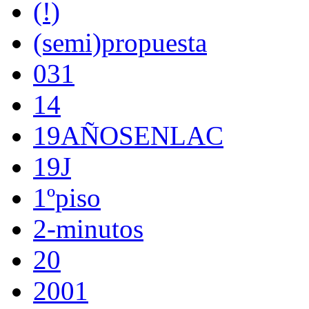
(!)
(semi)propuesta
031
14
19AÑOSENLAC
19J
1ºpiso
2-minutos
20
2001