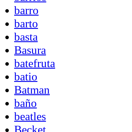
barro
barto
basta
Basura
batefruta
batio
Batman
baño
beatles
Becket