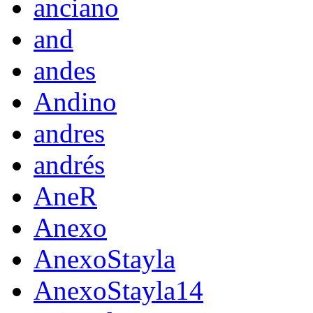
anciano
and
andes
Andino
andres
andrés
AneR
Anexo
AnexoStayla
AnexoStayla14