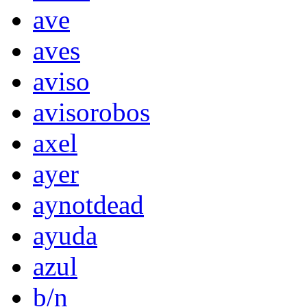
ave
aves
aviso
avisorobos
axel
ayer
aynotdead
ayuda
azul
b/n