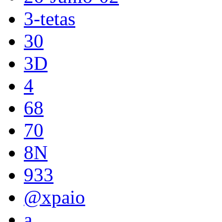
3-tetas
30
3D
4
68
70
8N
933
@xpaio
a