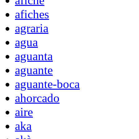
afiche
afiches
agraria
agua
aguanta
aguante
aguante-boca
ahorcado
aire
aka