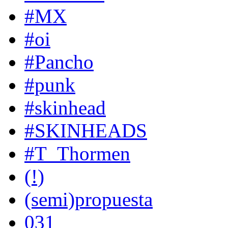
#MX
#oi
#Pancho
#punk
#skinhead
#SKINHEADS
#T_Thormen
(!)
(semi)propuesta
031