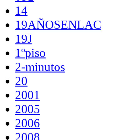
14
19AÑOSENLAC
19J
1ºpiso
2-minutos
20
2001
2005
2006
2008