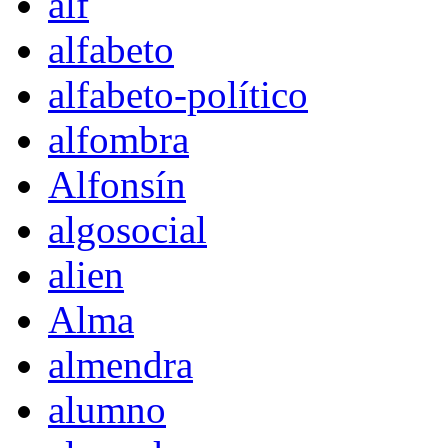
alf
alfabeto
alfabeto-político
alfombra
Alfonsín
algosocial
alien
Alma
almendra
alumno