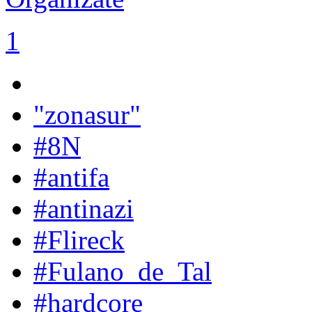
1
"zonasur"
#8N
#antifa
#antinazi
#Flireck
#Fulano_de_Tal
#hardcore