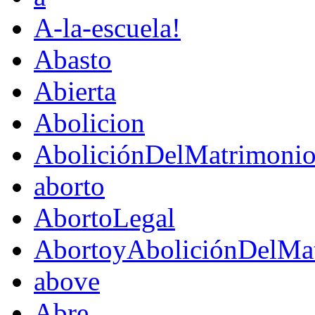
A-la-escuela!
Abasto
Abierta
Abolicion
AboliciónDelMatrimoni
aborto
AbortoLegal
AbortoyAboliciónDelMat
above
Abre