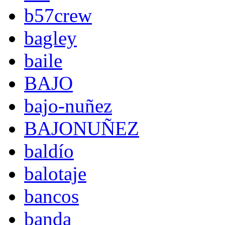
b57crew
bagley
baile
BAJO
bajo-nuñez
BAJONUÑEZ
baldío
balotaje
bancos
banda