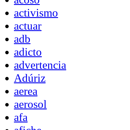
activismo
actuar
adb
adicto
advertencia
Adúriz
aerea
aerosol
afa