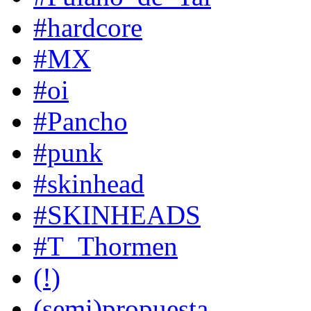
#hardcore
#MX
#oi
#Pancho
#punk
#skinhead
#SKINHEADS
#T_Thormen
(!)
(semi)propuesta