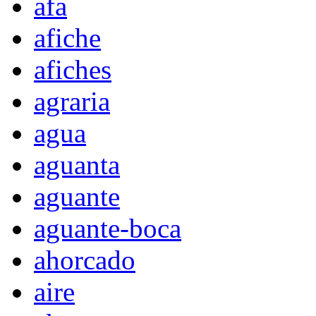
afa
afiche
afiches
agraria
agua
aguanta
aguante
aguante-boca
ahorcado
aire