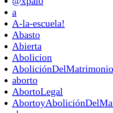
@xpaio
a
A-la-escuela!
Abasto
Abierta
Abolicion
AboliciónDelMatrimoni
aborto
AbortoLegal
AbortoyAboliciónDelMat