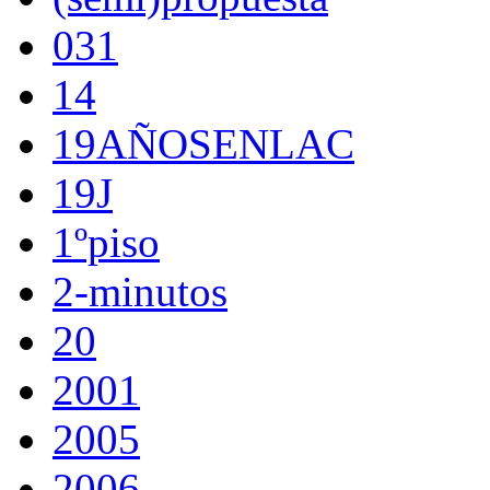
031
14
19AÑOSENLAC
19J
1ºpiso
2-minutos
20
2001
2005
2006