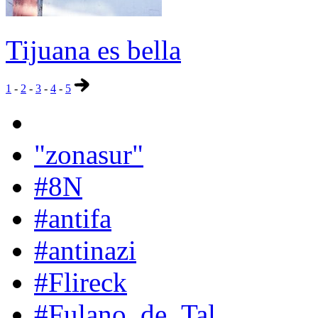
Tijuana es bella
1
-
2
-
3
-
4
-
5
"zonasur"
#8N
#antifa
#antinazi
#Flireck
#Fulano_de_Tal