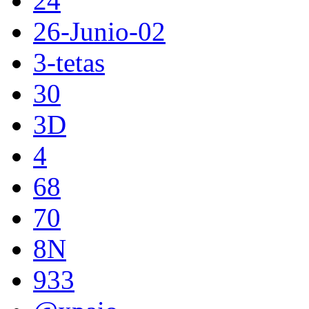
24
26-Junio-02
3-tetas
30
3D
4
68
70
8N
933