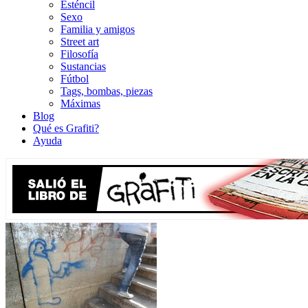
Esténcil
Sexo
Familia y amigos
Street art
Filosofía
Sustancias
Fútbol
Tags, bombas, piezas
Máximas
Blog
Qué es Grafiti?
Ayuda