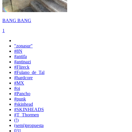
BANG BANG
1
"zonasur"
#8N
#antifa
#antinazi
#Flireck
#Fulano_de_Tal
#hardcore
#MX
#oi
#Pancho
#punk
#skinhead
#SKINHEADS
#T_Thormen
(!)
(semi)propuesta
031