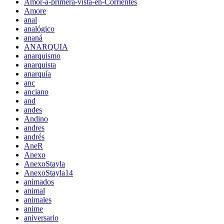
Amor-a-primera-vista-en-Corrientes
Amore
anal
analógico
ananá
ANARQUIA
anarquismo
anarquista
anarquía
anc
anciano
and
andes
Andino
andres
andrés
AneR
Anexo
AnexoStayla
AnexoStayla14
animados
animal
animales
anime
aniversario