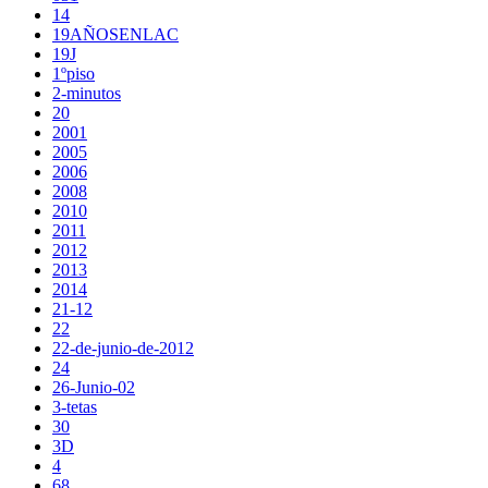
14
19AÑOSENLAC
19J
1ºpiso
2-minutos
20
2001
2005
2006
2008
2010
2011
2012
2013
2014
21-12
22
22-de-junio-de-2012
24
26-Junio-02
3-tetas
30
3D
4
68