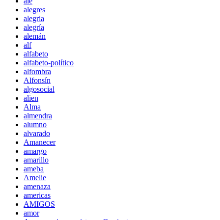
ale
alegres
alegria
alegría
alemán
alf
alfabeto
alfabeto-político
alfombra
Alfonsín
algosocial
alien
Alma
almendra
alumno
alvarado
Amanecer
amargo
amarillo
ameba
Amelie
amenaza
americas
AMIGOS
amor