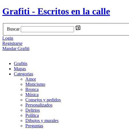
Grafiti - Escritos en la calle
Buscar
Login
Registrarse
Mandar Grafiti
Grafitis
Mapas
Categorias
Amor
Misticismo
Bronca
Música
Consejos y pedidos
Personalizados
Delirios
Política
Dibujos y murales
Preguntas