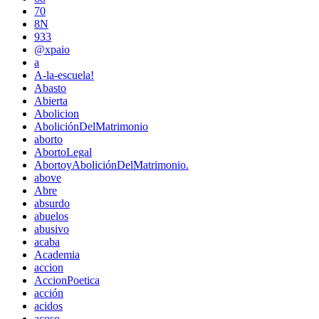
70
8N
933
@xpaio
a
A-la-escuela!
Abasto
Abierta
Abolicion
AboliciónDelMatrimonio
aborto
AbortoLegal
AbortoyAboliciónDelMatrimonio.
above
Abre
absurdo
abuelos
abusivo
acaba
Academia
accion
AccionPoetica
acción
acidos
acoso