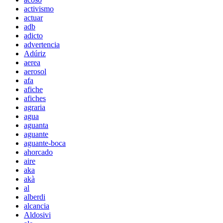
activismo
actuar
adb
adicto
advertencia
Adúriz
aerea
aerosol
afa
afiche
afiches
agraria
agua
aguanta
aguante
aguante-boca
ahorcado
aire
aka
akà
al
alberdi
alcancia
Aldosivi