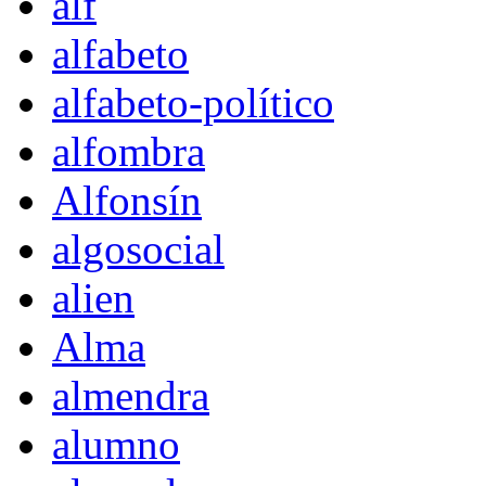
alf
alfabeto
alfabeto-político
alfombra
Alfonsín
algosocial
alien
Alma
almendra
alumno