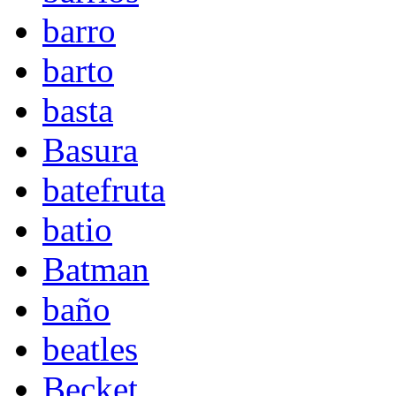
barro
barto
basta
Basura
batefruta
batio
Batman
baño
beatles
Becket