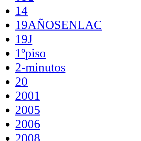
14
19AÑOSENLAC
19J
1ºpiso
2-minutos
20
2001
2005
2006
2008