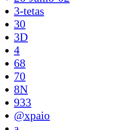
3-tetas
30
3D
4
68
70
8N
933
@xpaio
a