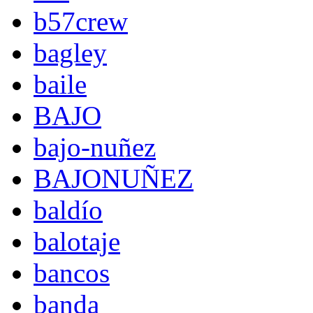
b57crew
bagley
baile
BAJO
bajo-nuñez
BAJONUÑEZ
baldío
balotaje
bancos
banda