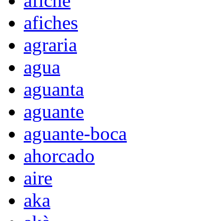
afiche
afiches
agraria
agua
aguanta
aguante
aguante-boca
ahorcado
aire
aka