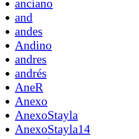
anciano
and
andes
Andino
andres
andrés
AneR
Anexo
AnexoStayla
AnexoStayla14