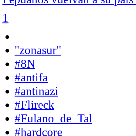
1
"zonasur"
#8N
#antifa
#antinazi
#Flireck
#Fulano_de_Tal
#hardcore