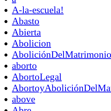
A-la-escuela!
Abasto
Abierta
Abolicion
AboliciónDelMatrimoni
aborto
AbortoLegal
AbortoyAboliciónDelMat
above
Abre