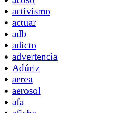
activismo
actuar
adb
adicto
advertencia
Adúriz
aerea
aerosol
afa