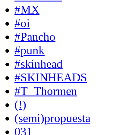
#MX
#oi
#Pancho
#punk
#skinhead
#SKINHEADS
#T_Thormen
(!)
(semi)propuesta
031