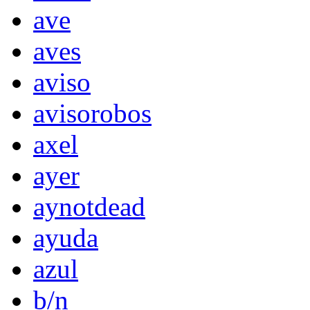
ave
aves
aviso
avisorobos
axel
ayer
aynotdead
ayuda
azul
b/n