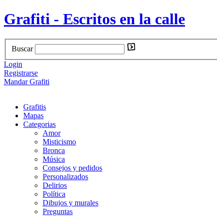
Grafiti - Escritos en la calle
Buscar
Login
Registrarse
Mandar Grafiti
Grafitis
Mapas
Categorias
Amor
Misticismo
Bronca
Música
Consejos y pedidos
Personalizados
Delirios
Política
Dibujos y murales
Preguntas