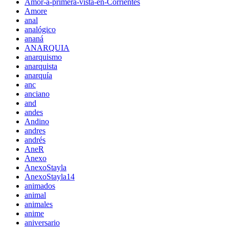
Amor-a-primera-vista-en-Corrientes
Amore
anal
analógico
ananá
ANARQUIA
anarquismo
anarquista
anarquía
anc
anciano
and
andes
Andino
andres
andrés
AneR
Anexo
AnexoStayla
AnexoStayla14
animados
animal
animales
anime
aniversario