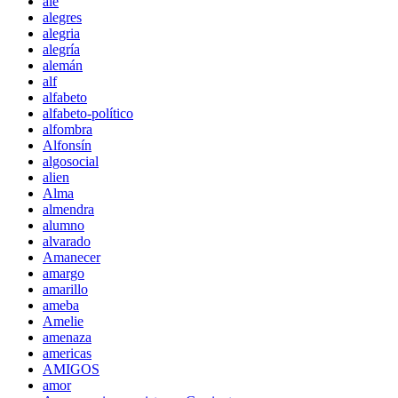
ale
alegres
alegria
alegría
alemán
alf
alfabeto
alfabeto-político
alfombra
Alfonsín
algosocial
alien
Alma
almendra
alumno
alvarado
Amanecer
amargo
amarillo
ameba
Amelie
amenaza
americas
AMIGOS
amor