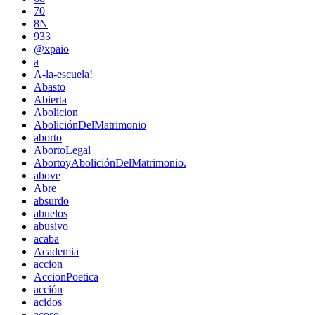
70
8N
933
@xpaio
a
A-la-escuela!
Abasto
Abierta
Abolicion
AboliciónDelMatrimonio
aborto
AbortoLegal
AbortoyAboliciónDelMatrimonio.
above
Abre
absurdo
abuelos
abusivo
acaba
Academia
accion
AccionPoetica
acción
acidos
acoso