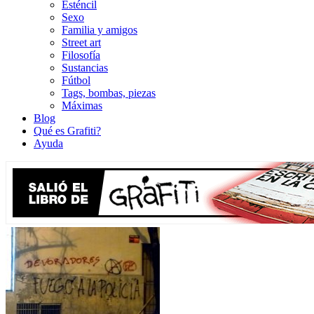
Esténcil
Sexo
Familia y amigos
Street art
Filosofía
Sustancias
Fútbol
Tags, bombas, piezas
Máximas
Blog
Qué es Grafiti?
Ayuda