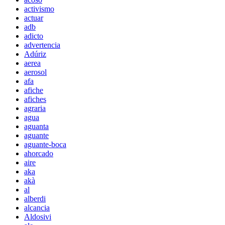
activismo
actuar
adb
adicto
advertencia
Adúriz
aerea
aerosol
afa
afiche
afiches
agraria
agua
aguanta
aguante
aguante-boca
ahorcado
aire
aka
akà
al
alberdi
alcancia
Aldosivi