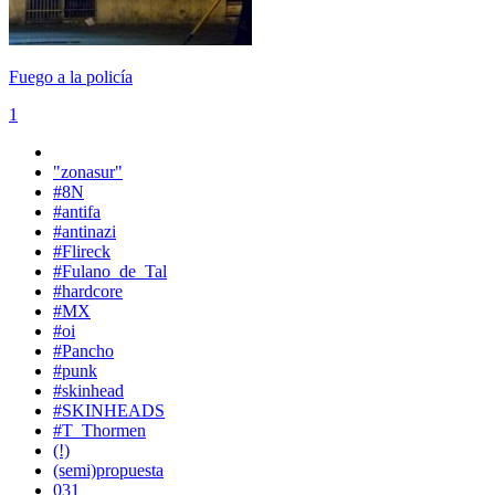
Fuego a la policía
1
"zonasur"
#8N
#antifa
#antinazi
#Flireck
#Fulano_de_Tal
#hardcore
#MX
#oi
#Pancho
#punk
#skinhead
#SKINHEADS
#T_Thormen
(!)
(semi)propuesta
031