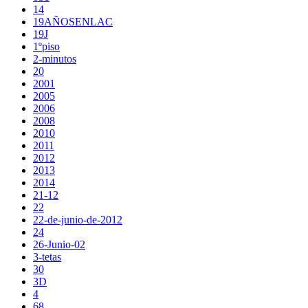
14
19AÑOSENLAC
19J
1ºpiso
2-minutos
20
2001
2005
2006
2008
2010
2011
2012
2013
2014
21-12
22
22-de-junio-de-2012
24
26-Junio-02
3-tetas
30
3D
4
68