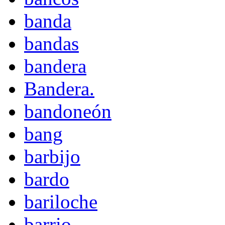
banda
bandas
bandera
Bandera.
bandoneón
bang
barbijo
bardo
bariloche
barrio