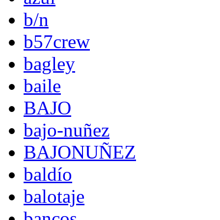
b/n
b57crew
bagley
baile
BAJO
bajo-nuñez
BAJONUÑEZ
baldío
balotaje
bancos