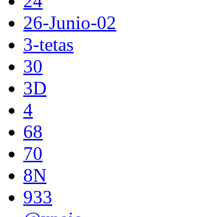
24
26-Junio-02
3-tetas
30
3D
4
68
70
8N
933