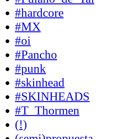
#hardcore
#MX
#oi
#Pancho
#punk
#skinhead
#SKINHEADS
#T_Thormen
(!)
(semi)propuesta