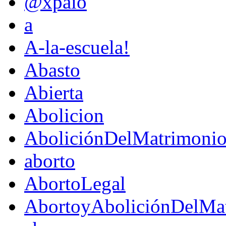
@xpaio
a
A-la-escuela!
Abasto
Abierta
Abolicion
AboliciónDelMatrimoni
aborto
AbortoLegal
AbortoyAboliciónDelMat