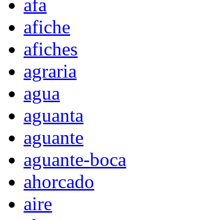
afa
afiche
afiches
agraria
agua
aguanta
aguante
aguante-boca
ahorcado
aire