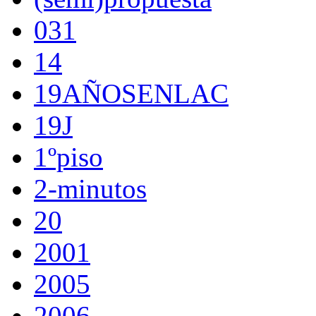
031
14
19AÑOSENLAC
19J
1ºpiso
2-minutos
20
2001
2005
2006