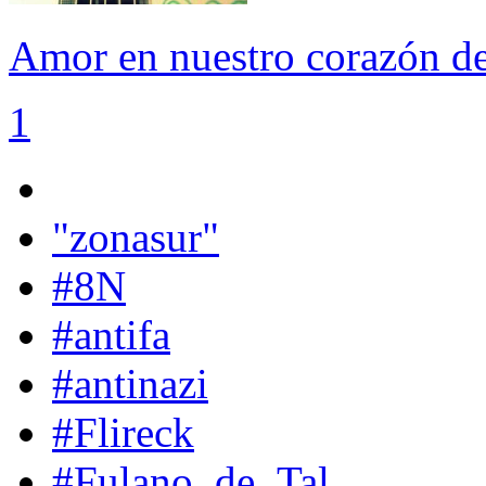
Amor en nuestro corazón d
1
"zonasur"
#8N
#antifa
#antinazi
#Flireck
#Fulano_de_Tal