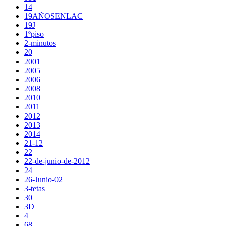
14
19AÑOSENLAC
19J
1ºpiso
2-minutos
20
2001
2005
2006
2008
2010
2011
2012
2013
2014
21-12
22
22-de-junio-de-2012
24
26-Junio-02
3-tetas
30
3D
4
68