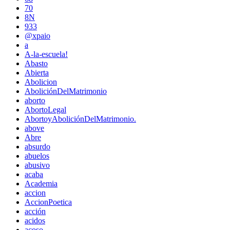
70
8N
933
@xpaio
a
A-la-escuela!
Abasto
Abierta
Abolicion
AboliciónDelMatrimonio
aborto
AbortoLegal
AbortoyAboliciónDelMatrimonio.
above
Abre
absurdo
abuelos
abusivo
acaba
Academia
accion
AccionPoetica
acción
acidos
acoso