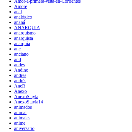
Amor-a-primera-vista-en-Corrientes
Amore
anal
analógico
ananá
ANARQUIA
anarquismo
anarquista
anarquía
anc
anciano
and
andes
Andino
andres
andrés
AneR
Anexo
AnexoStayla
AnexoStayla14
animados
animal
animales
anime
aniversario