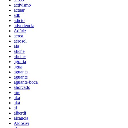
activismo
actuar
adb
adicto
advertencia
Adúriz
aerea
aerosol
afa
afiche
afiches
agraria
agua
aguanta
aguante
aguante-boca
ahorcado
aire
aka
akà
al
alberdi
alcancia
Aldosivi