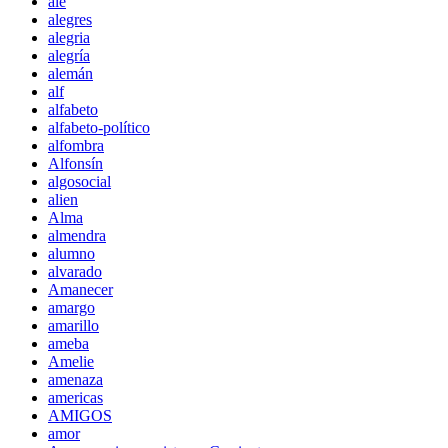
ale
alegres
alegria
alegría
alemán
alf
alfabeto
alfabeto-político
alfombra
Alfonsín
algosocial
alien
Alma
almendra
alumno
alvarado
Amanecer
amargo
amarillo
ameba
Amelie
amenaza
americas
AMIGOS
amor