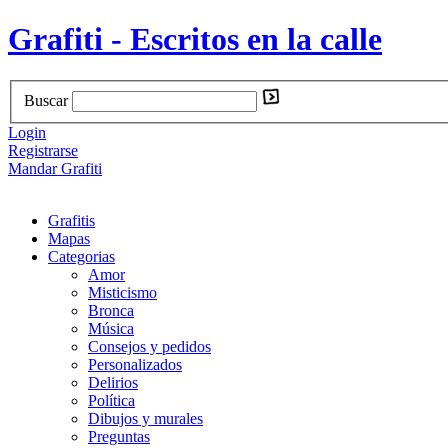
Grafiti - Escritos en la calle
Buscar
Login
Registrarse
Mandar Grafiti
Grafitis
Mapas
Categorias
Amor
Misticismo
Bronca
Música
Consejos y pedidos
Personalizados
Delirios
Política
Dibujos y murales
Preguntas