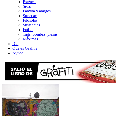
Esténcil
Sexo
Familia y amigos
Street art
Filosofía
Sustancias
Fútbol
Tags, bombas, piezas
Máximas
Blog
Qué es Grafiti?
Ayuda