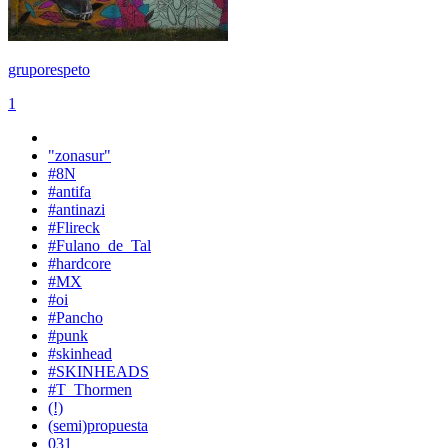
gruporespeto
1
"zonasur"
#8N
#antifa
#antinazi
#Flireck
#Fulano_de_Tal
#hardcore
#MX
#oi
#Pancho
#punk
#skinhead
#SKINHEADS
#T_Thormen
(!)
(semi)propuesta
031