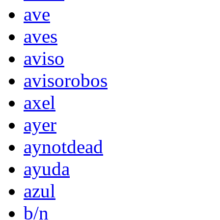
ave
aves
aviso
avisorobos
axel
ayer
aynotdead
ayuda
azul
b/n