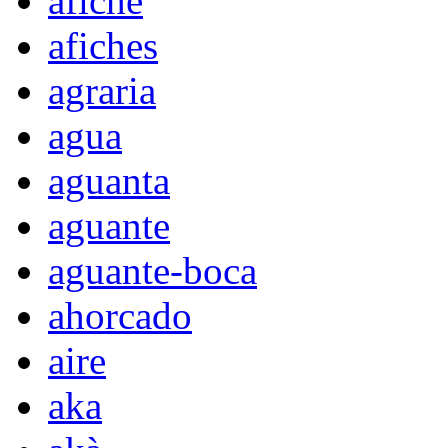
afiche
afiches
agraria
agua
aguanta
aguante
aguante-boca
ahorcado
aire
aka