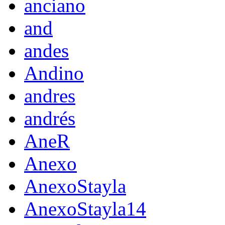
anciano
and
andes
Andino
andres
andrés
AneR
Anexo
AnexoStayla
AnexoStayla14