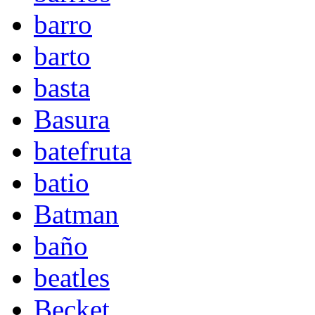
barro
barto
basta
Basura
batefruta
batio
Batman
baño
beatles
Becket