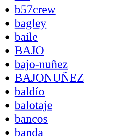
b57crew
bagley
baile
BAJO
bajo-nuñez
BAJONUÑEZ
baldío
balotaje
bancos
banda