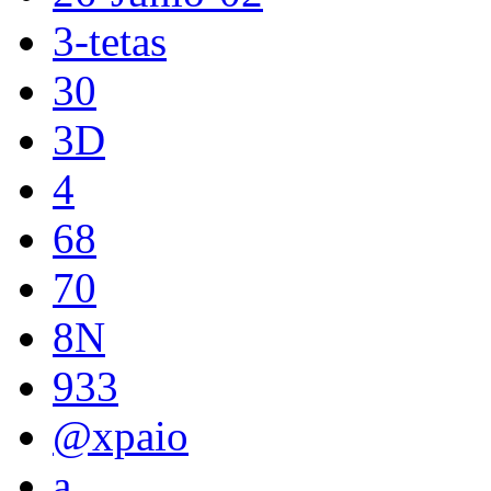
3-tetas
30
3D
4
68
70
8N
933
@xpaio
a