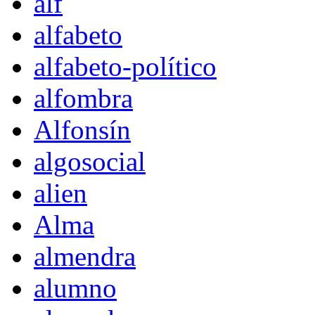
alf
alfabeto
alfabeto-político
alfombra
Alfonsín
algosocial
alien
Alma
almendra
alumno