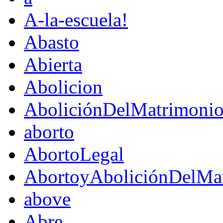
A-la-escuela!
Abasto
Abierta
Abolicion
AboliciónDelMatrimoni
aborto
AbortoLegal
AbortoyAboliciónDelMat
above
Abre