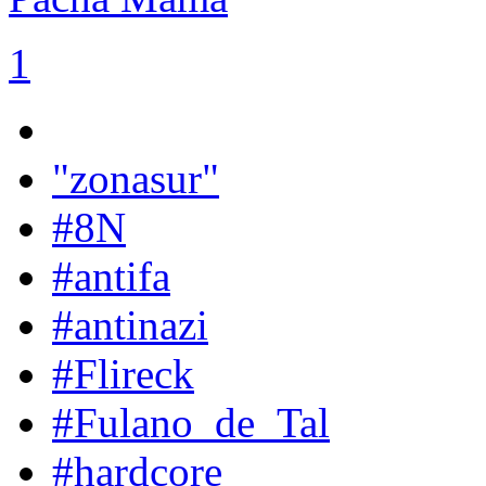
1
"zonasur"
#8N
#antifa
#antinazi
#Flireck
#Fulano_de_Tal
#hardcore