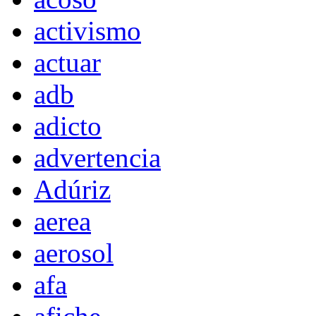
activismo
actuar
adb
adicto
advertencia
Adúriz
aerea
aerosol
afa