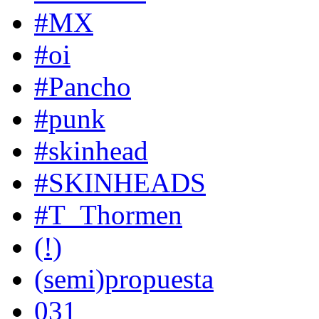
#MX
#oi
#Pancho
#punk
#skinhead
#SKINHEADS
#T_Thormen
(!)
(semi)propuesta
031