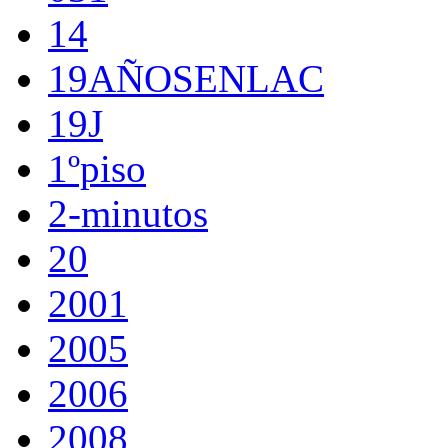
14
19AÑOSENLAC
19J
1ºpiso
2-minutos
20
2001
2005
2006
2008