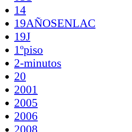
14
19AÑOSENLAC
19J
1ºpiso
2-minutos
20
2001
2005
2006
2008