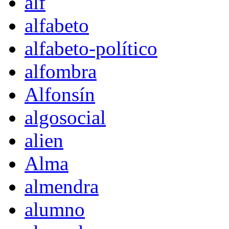
alf
alfabeto
alfabeto-político
alfombra
Alfonsín
algosocial
alien
Alma
almendra
alumno