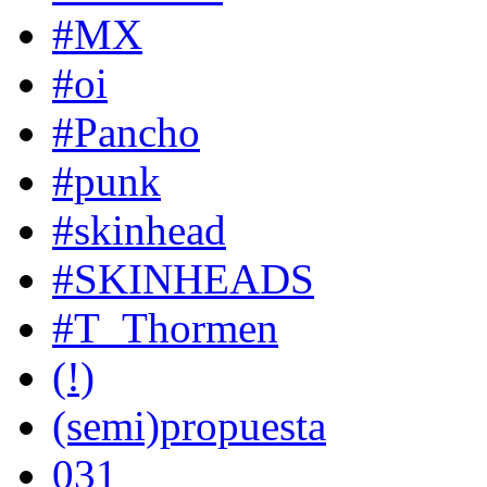
#MX
#oi
#Pancho
#punk
#skinhead
#SKINHEADS
#T_Thormen
(!)
(semi)propuesta
031