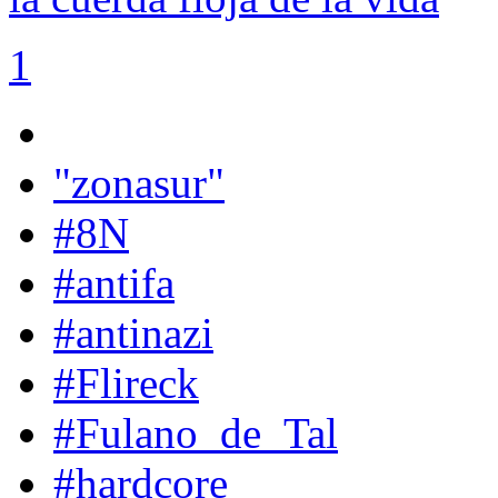
1
"zonasur"
#8N
#antifa
#antinazi
#Flireck
#Fulano_de_Tal
#hardcore