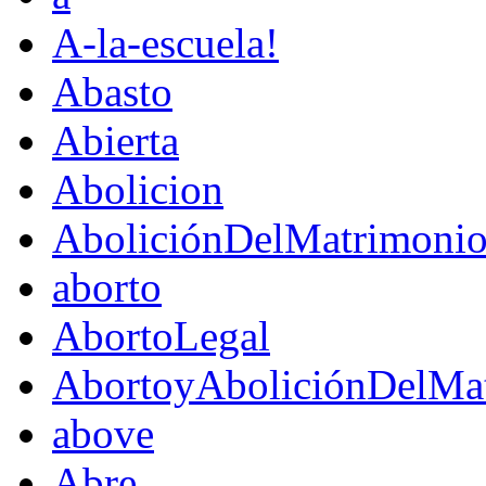
A-la-escuela!
Abasto
Abierta
Abolicion
AboliciónDelMatrimoni
aborto
AbortoLegal
AbortoyAboliciónDelMat
above
Abre