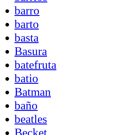
barro
barto
basta
Basura
batefruta
batio
Batman
baño
beatles
Becket