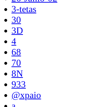
3-tetas
30
3D
4
68
70
8N
933
@xpaio
a