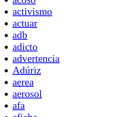
activismo
actuar
adb
adicto
advertencia
Adúriz
aerea
aerosol
afa