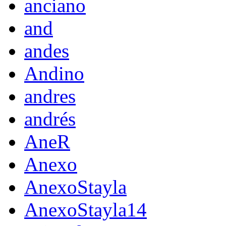
anciano
and
andes
Andino
andres
andrés
AneR
Anexo
AnexoStayla
AnexoStayla14