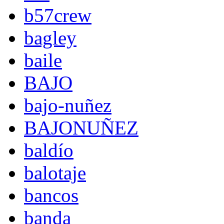
b57crew
bagley
baile
BAJO
bajo-nuñez
BAJONUÑEZ
baldío
balotaje
bancos
banda