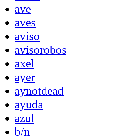
ave
aves
aviso
avisorobos
axel
ayer
aynotdead
ayuda
azul
b/n