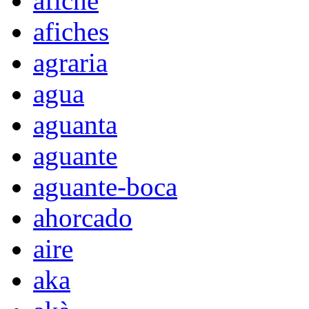
afiche
afiches
agraria
agua
aguanta
aguante
aguante-boca
ahorcado
aire
aka