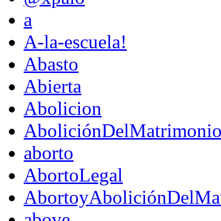
a
A-la-escuela!
Abasto
Abierta
Abolicion
AboliciónDelMatrimoni
aborto
AbortoLegal
AbortoyAboliciónDelMat
above