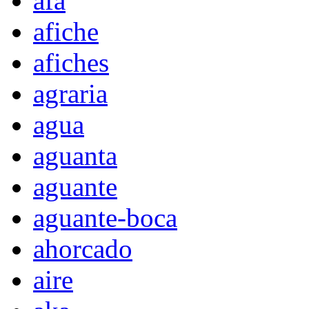
afa
afiche
afiches
agraria
agua
aguanta
aguante
aguante-boca
ahorcado
aire