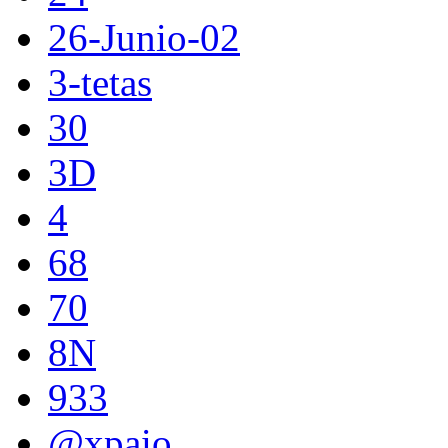
26-Junio-02
3-tetas
30
3D
4
68
70
8N
933
@xpaio