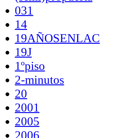
031
14
19AÑOSENLAC
19J
1ºpiso
2-minutos
20
2001
2005
2006