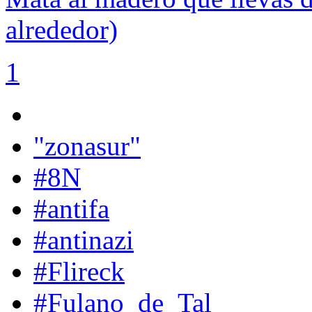
alrededor)
1
"zonasur"
#8N
#antifa
#antinazi
#Flireck
#Fulano_de_Tal