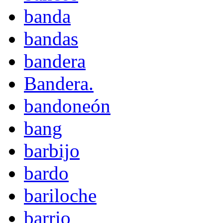
banda
bandas
bandera
Bandera.
bandoneón
bang
barbijo
bardo
bariloche
barrio