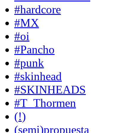
#hardcore
#MX
#oi
#Pancho
#punk
#skinhead
#SKINHEADS
#T_Thormen
(!)
(semi)propuesta