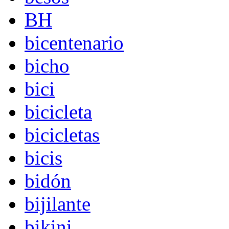
BH
bicentenario
bicho
bici
bicicleta
bicicletas
bicis
bidón
bijilante
bikini