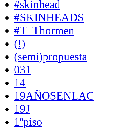
#skinhead
#SKINHEADS
#T_Thormen
(!)
(semi)propuesta
031
14
19AÑOSENLAC
19J
1ºpiso