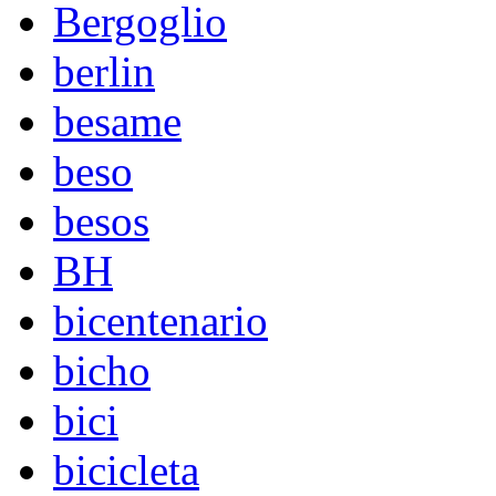
Bergoglio
berlin
besame
beso
besos
BH
bicentenario
bicho
bici
bicicleta