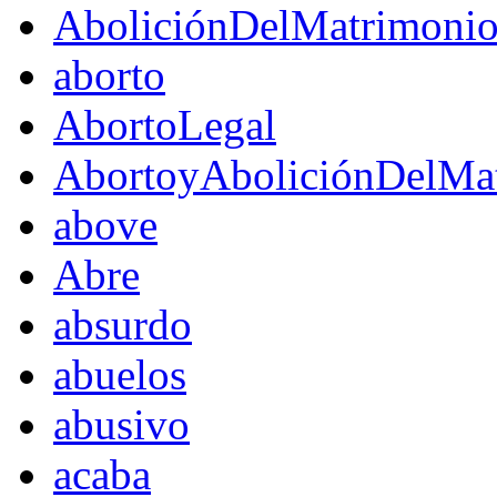
AboliciónDelMatrimoni
aborto
AbortoLegal
AbortoyAboliciónDelMat
above
Abre
absurdo
abuelos
abusivo
acaba