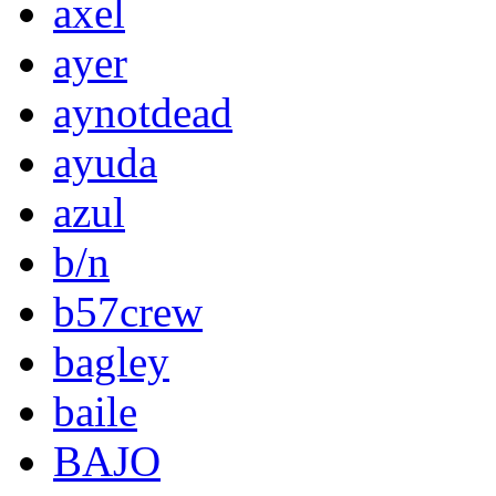
axel
ayer
aynotdead
ayuda
azul
b/n
b57crew
bagley
baile
BAJO