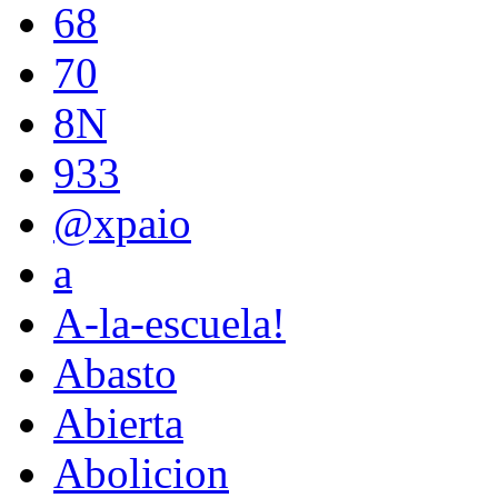
68
70
8N
933
@xpaio
a
A-la-escuela!
Abasto
Abierta
Abolicion