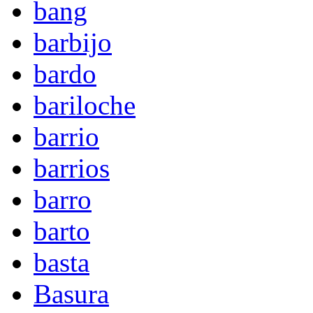
bang
barbijo
bardo
bariloche
barrio
barrios
barro
barto
basta
Basura