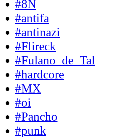
#8N
#antifa
#antinazi
#Flireck
#Fulano_de_Tal
#hardcore
#MX
#oi
#Pancho
#punk