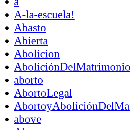
a
A-la-escuela!
Abasto
Abierta
Abolicion
AboliciónDelMatrimoni
aborto
AbortoLegal
AbortoyAboliciónDelMat
above