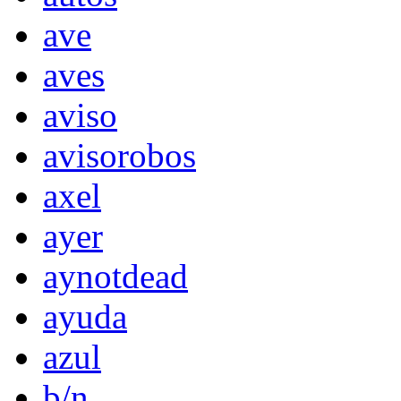
ave
aves
aviso
avisorobos
axel
ayer
aynotdead
ayuda
azul
b/n