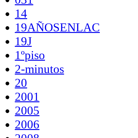
14
19AÑOSENLAC
19J
1ºpiso
2-minutos
20
2001
2005
2006