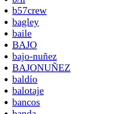
b57crew
bagley
baile
BAJO
bajo-nuñez
BAJONUÑEZ
baldío
balotaje
bancos
banda