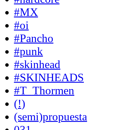
#MX
#oi
#Pancho
#punk
#skinhead
#SKINHEADS
#T_Thormen
(!)
(semi)propuesta
031