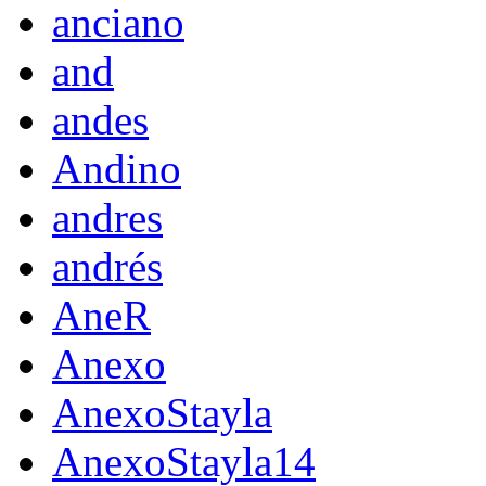
anciano
and
andes
Andino
andres
andrés
AneR
Anexo
AnexoStayla
AnexoStayla14