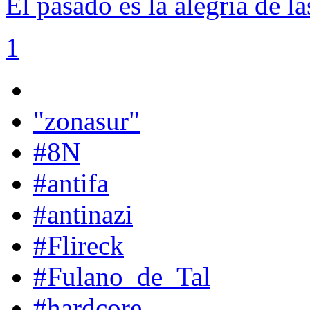
El pasado es la alegría de la
1
"zonasur"
#8N
#antifa
#antinazi
#Flireck
#Fulano_de_Tal
#hardcore