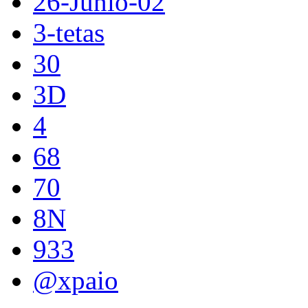
26-Junio-02
3-tetas
30
3D
4
68
70
8N
933
@xpaio