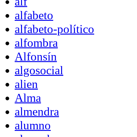
alf
alfabeto
alfabeto-político
alfombra
Alfonsín
algosocial
alien
Alma
almendra
alumno