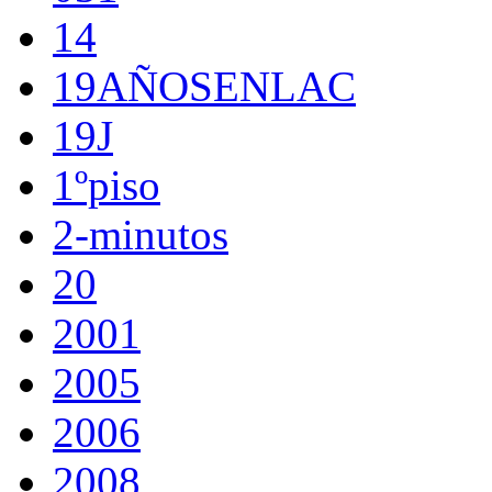
14
19AÑOSENLAC
19J
1ºpiso
2-minutos
20
2001
2005
2006
2008