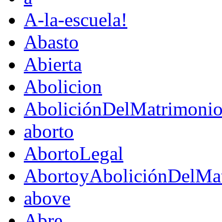
A-la-escuela!
Abasto
Abierta
Abolicion
AboliciónDelMatrimoni
aborto
AbortoLegal
AbortoyAboliciónDelMat
above
Abre