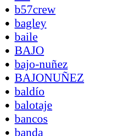
b57crew
bagley
baile
BAJO
bajo-nuñez
BAJONUÑEZ
baldío
balotaje
bancos
banda