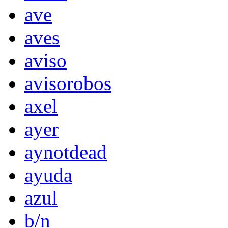
ave
aves
aviso
avisorobos
axel
ayer
aynotdead
ayuda
azul
b/n