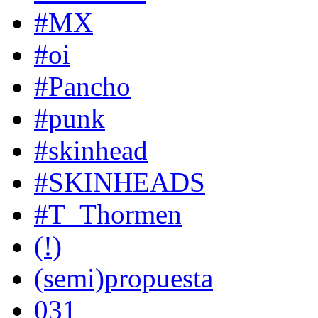
#MX
#oi
#Pancho
#punk
#skinhead
#SKINHEADS
#T_Thormen
(!)
(semi)propuesta
031