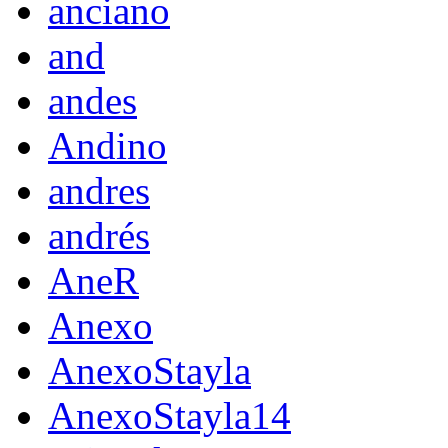
anciano
and
andes
Andino
andres
andrés
AneR
Anexo
AnexoStayla
AnexoStayla14