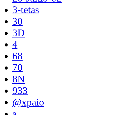
3-tetas
30
3D
4
68
70
8N
933
@xpaio
a