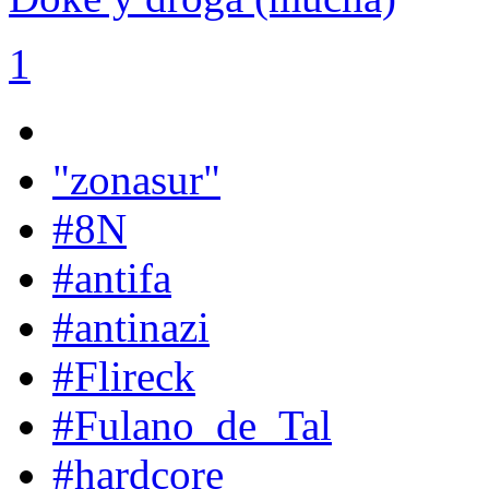
1
"zonasur"
#8N
#antifa
#antinazi
#Flireck
#Fulano_de_Tal
#hardcore