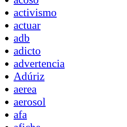
activismo
actuar
adb
adicto
advertencia
Adúriz
aerea
aerosol
afa