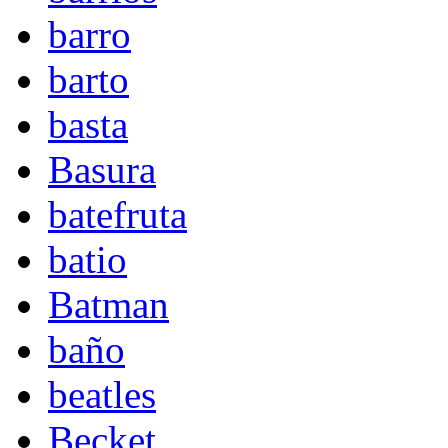
barro
barto
basta
Basura
batefruta
batio
Batman
baño
beatles
Becket