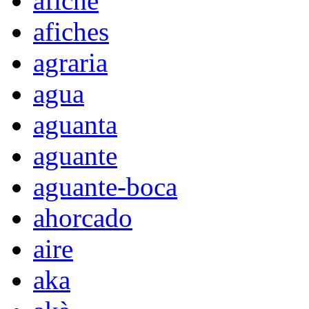
afiche
afiches
agraria
agua
aguanta
aguante
aguante-boca
ahorcado
aire
aka