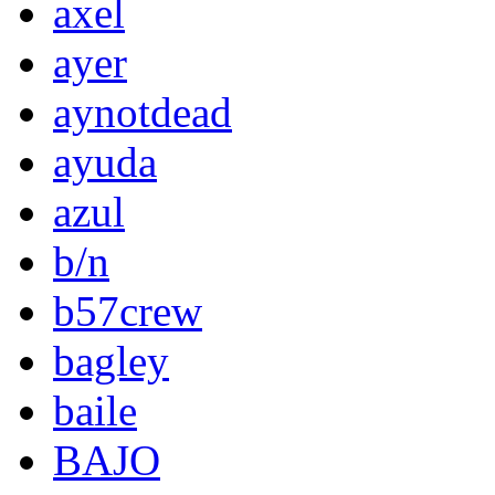
axel
ayer
aynotdead
ayuda
azul
b/n
b57crew
bagley
baile
BAJO