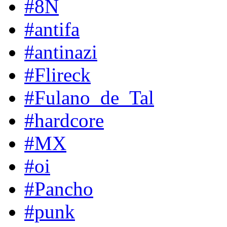
#8N
#antifa
#antinazi
#Flireck
#Fulano_de_Tal
#hardcore
#MX
#oi
#Pancho
#punk