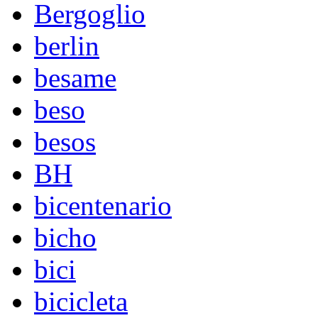
Bergoglio
berlin
besame
beso
besos
BH
bicentenario
bicho
bici
bicicleta