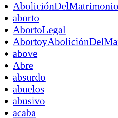
AboliciónDelMatrimoni
aborto
AbortoLegal
AbortoyAboliciónDelMat
above
Abre
absurdo
abuelos
abusivo
acaba