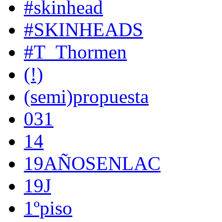
#skinhead
#SKINHEADS
#T_Thormen
(!)
(semi)propuesta
031
14
19AÑOSENLAC
19J
1ºpiso