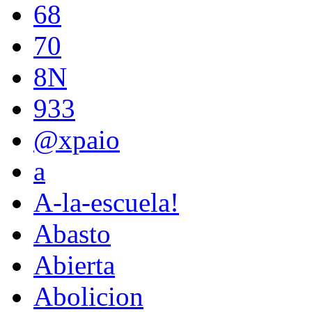
68
70
8N
933
@xpaio
a
A-la-escuela!
Abasto
Abierta
Abolicion