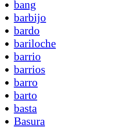
bang
barbijo
bardo
bariloche
barrio
barrios
barro
barto
basta
Basura