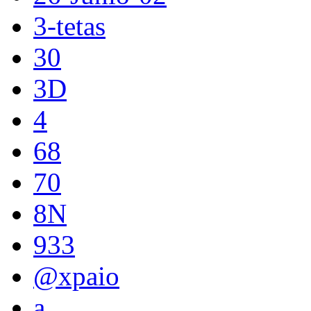
3-tetas
30
3D
4
68
70
8N
933
@xpaio
a