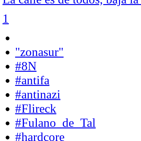
1
"zonasur"
#8N
#antifa
#antinazi
#Flireck
#Fulano_de_Tal
#hardcore