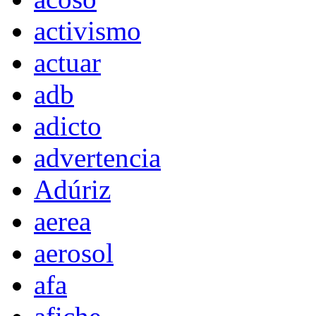
activismo
actuar
adb
adicto
advertencia
Adúriz
aerea
aerosol
afa