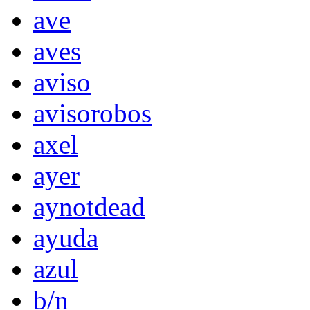
ave
aves
aviso
avisorobos
axel
ayer
aynotdead
ayuda
azul
b/n