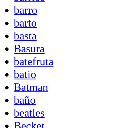
barro
barto
basta
Basura
batefruta
batio
Batman
baño
beatles
Becket