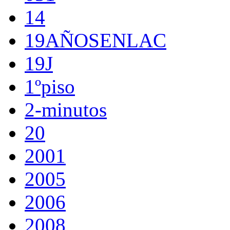
14
19AÑOSENLAC
19J
1ºpiso
2-minutos
20
2001
2005
2006
2008