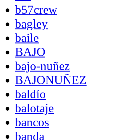
b57crew
bagley
baile
BAJO
bajo-nuñez
BAJONUÑEZ
baldío
balotaje
bancos
banda