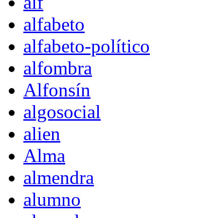
alf
alfabeto
alfabeto-político
alfombra
Alfonsín
algosocial
alien
Alma
almendra
alumno