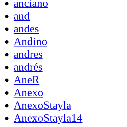
anciano
and
andes
Andino
andres
andrés
AneR
Anexo
AnexoStayla
AnexoStayla14