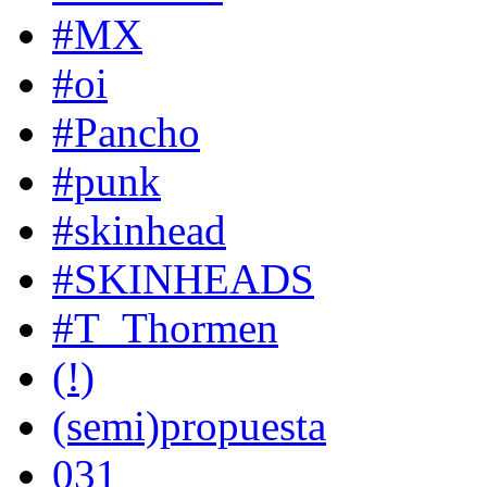
#MX
#oi
#Pancho
#punk
#skinhead
#SKINHEADS
#T_Thormen
(!)
(semi)propuesta
031