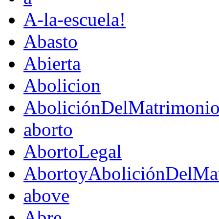
A-la-escuela!
Abasto
Abierta
Abolicion
AboliciónDelMatrimoni
aborto
AbortoLegal
AbortoyAboliciónDelMat
above
Abre