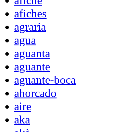
afiche
afiches
agraria
agua
aguanta
aguante
aguante-boca
ahorcado
aire
aka