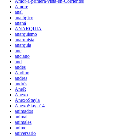
Amor-a-primera-vista-en-Corrientes
Amore
anal
analógico
ananá
ANARQUIA
anarquismo
anarquista
anarquía
anc
anciano
and
andes
Andino
andres
andrés
AneR
Anexo
AnexoStayla
AnexoStayla14
animados
animal
animales
anime
aniversario