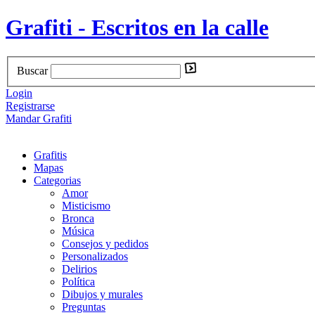
Grafiti - Escritos en la calle
Buscar
Login
Registrarse
Mandar Grafiti
Grafitis
Mapas
Categorias
Amor
Misticismo
Bronca
Música
Consejos y pedidos
Personalizados
Delirios
Política
Dibujos y murales
Preguntas