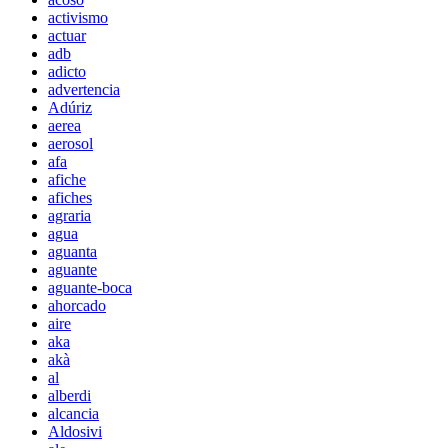
activismo
actuar
adb
adicto
advertencia
Adúriz
aerea
aerosol
afa
afiche
afiches
agraria
agua
aguanta
aguante
aguante-boca
ahorcado
aire
aka
akà
al
alberdi
alcancia
Aldosivi