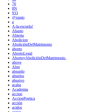
70
8N
933
@xpaio
a
A-la-escuela!
Abasto
Abierta
Abolicion
AboliciónDelMatrimonio
aborto
AbortoLegal
AbortoyAboliciónDelMatrimonio.
above
Abre
absurdo
abuelos
abusivo
acaba
Academia
accion
AccionPoetica
acción
acidos
acoso