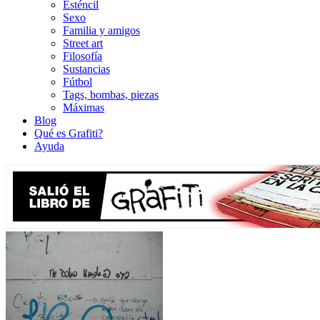
Esténcil
Sexo
Familia y amigos
Street art
Filosofía
Sustancias
Fútbol
Tags, bombas, piezas
Máximas
Blog
Qué es Grafiti?
Ayuda