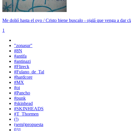
Me dolió hasta el oyo / Cristo biene buscalo - ojalá que venga a dar cl
1
"zonasur"
#8N
#antifa
#antinazi
#Flireck
#Fulano_de_Tal
#hardcore
#MX
#oi
#Pancho
#punk
#skinhead
#SKINHEADS
#T_Thormen
(!)
(semi)propuesta
031