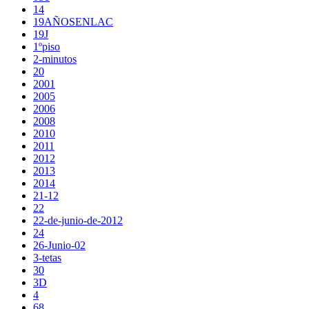
14
19AÑOSENLAC
19J
1ºpiso
2-minutos
20
2001
2005
2006
2008
2010
2011
2012
2013
2014
21-12
22
22-de-junio-de-2012
24
26-Junio-02
3-tetas
30
3D
4
68