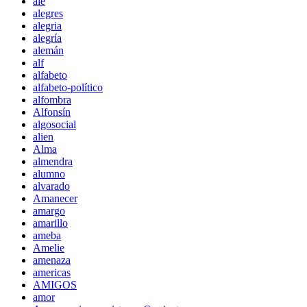
ale
alegres
alegria
alegría
alemán
alf
alfabeto
alfabeto-político
alfombra
Alfonsín
algosocial
alien
Alma
almendra
alumno
alvarado
Amanecer
amargo
amarillo
ameba
Amelie
amenaza
americas
AMIGOS
amor