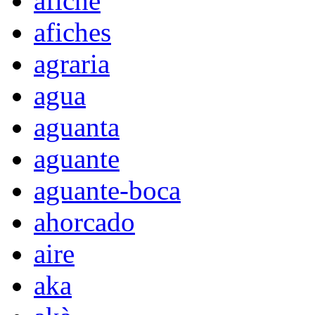
afiche
afiches
agraria
agua
aguanta
aguante
aguante-boca
ahorcado
aire
aka