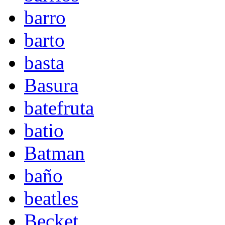
barro
barto
basta
Basura
batefruta
batio
Batman
baño
beatles
Becket