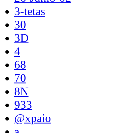
3-tetas
30
3D
4
68
70
8N
933
@xpaio
a