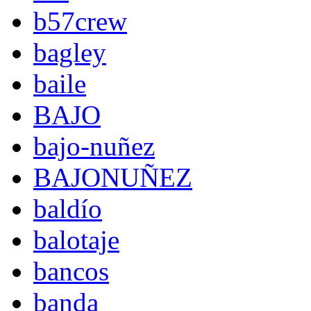
b57crew
bagley
baile
BAJO
bajo-nuñez
BAJONUÑEZ
baldío
balotaje
bancos
banda