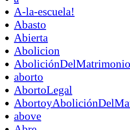
A-la-escuela!
Abasto
Abierta
Abolicion
AboliciónDelMatrimoni
aborto
AbortoLegal
AbortoyAboliciónDelMat
above
Abre