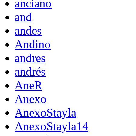
anciano
and
andes
Andino
andres
andrés
AneR
Anexo
AnexoStayla
AnexoStayla14