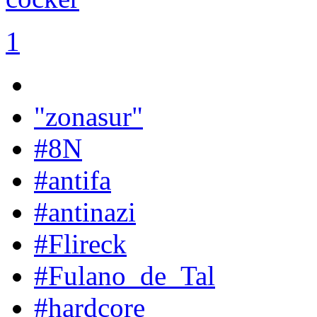
1
"zonasur"
#8N
#antifa
#antinazi
#Flireck
#Fulano_de_Tal
#hardcore