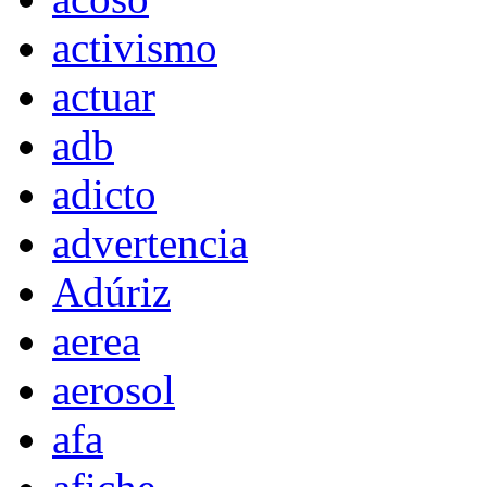
activismo
actuar
adb
adicto
advertencia
Adúriz
aerea
aerosol
afa