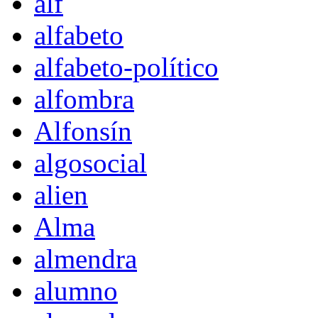
alf
alfabeto
alfabeto-político
alfombra
Alfonsín
algosocial
alien
Alma
almendra
alumno