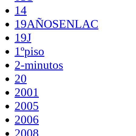
14
19AÑOSENLAC
19J
1ºpiso
2-minutos
20
2001
2005
2006
2008