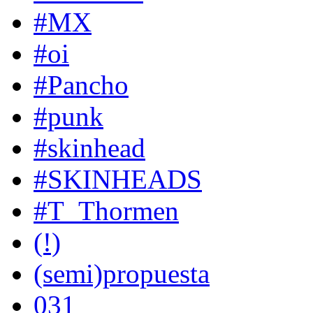
#MX
#oi
#Pancho
#punk
#skinhead
#SKINHEADS
#T_Thormen
(!)
(semi)propuesta
031