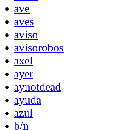
ave
aves
aviso
avisorobos
axel
ayer
aynotdead
ayuda
azul
b/n