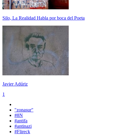
Silo, La Realidad Habla por boca del Poeta
Javier Adúriz
1
"zonasur"
#8N
#antifa
#antinazi
#Flireck