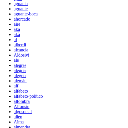
aguanta
aguante
aguante-boca
ahorcado
aire
aka
akà
al
alberdi
alcancia
Aldosivi
ale
alegres
alegria
alegría
alemán
alf
alfabeto
alfabeto-político
alfombra
Alfonsín
algosocial
alien
Alma
almendra