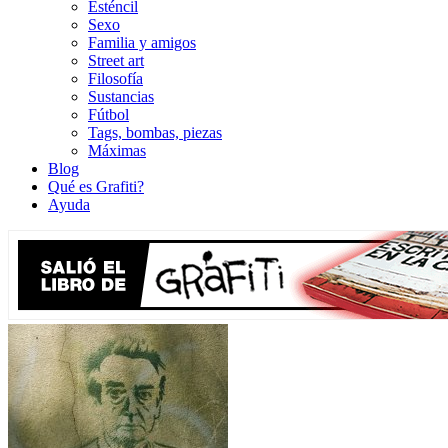
Esténcil
Sexo
Familia y amigos
Street art
Filosofía
Sustancias
Fútbol
Tags, bombas, piezas
Máximas
Blog
Qué es Grafiti?
Ayuda