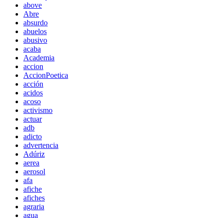
above
Abre
absurdo
abuelos
abusivo
acaba
Academia
accion
AccionPoetica
acción
acidos
acoso
activismo
actuar
adb
adicto
advertencia
Adúriz
aerea
aerosol
afa
afiche
afiches
agraria
agua