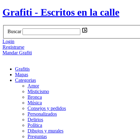
Grafiti - Escritos en la calle
Buscar
Login
Registrarse
Mandar Grafiti
Grafitis
Mapas
Categorias
Amor
Misticismo
Bronca
Música
Consejos y pedidos
Personalizados
Delirios
Política
Dibujos y murales
Preguntas