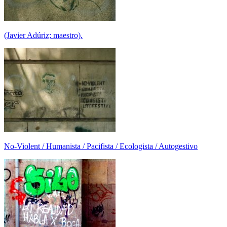
(Javier Adúriz; maestro).
No-Violent / Humanista / Pacifista / Ecologista / Autogestivo