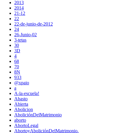
2013
2014
21-12
22
22-de-junio-de-2012
24
26-Junio-02
3-tetas
30
3D
4
68
70
8N
933
@xpaio
a
A-la-escuela!
Abasto
Abierta
Abolicion
AboliciónDelMatrimonio
aborto
AbortoLegal
AbortoyAboliciónDelMatrimonio.