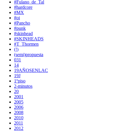
#Fulano_de_Tal
#hardcore
#MX
#oi
#Pancho
#punk
#skinhead
#SKINHEADS
#T_Thormen
(!)
(semi)propuesta
031
14
19AÑOSENLAC
19J
1ºpiso
2-minutos
20
2001
2005
2006
2008
2010
2011
2012