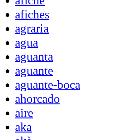
afiche
afiches
agraria
agua
aguanta
aguante
aguante-boca
ahorcado
aire
aka