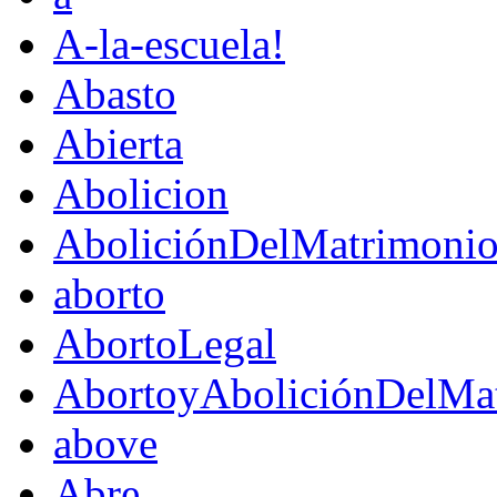
A-la-escuela!
Abasto
Abierta
Abolicion
AboliciónDelMatrimoni
aborto
AbortoLegal
AbortoyAboliciónDelMat
above
Abre