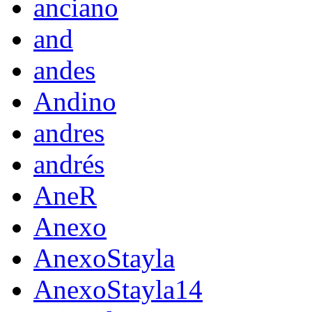
anciano
and
andes
Andino
andres
andrés
AneR
Anexo
AnexoStayla
AnexoStayla14