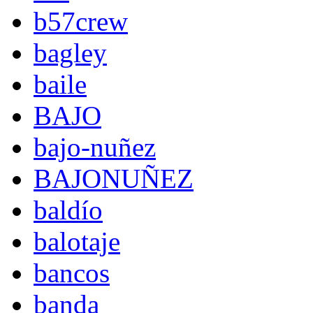
b57crew
bagley
baile
BAJO
bajo-nuñez
BAJONUÑEZ
baldío
balotaje
bancos
banda