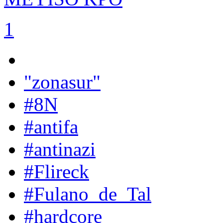
1
"zonasur"
#8N
#antifa
#antinazi
#Flireck
#Fulano_de_Tal
#hardcore