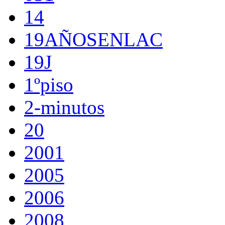
14
19AÑOSENLAC
19J
1ºpiso
2-minutos
20
2001
2005
2006
2008