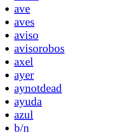
ave
aves
aviso
avisorobos
axel
ayer
aynotdead
ayuda
azul
b/n