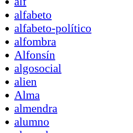
alf
alfabeto
alfabeto-político
alfombra
Alfonsín
algosocial
alien
Alma
almendra
alumno