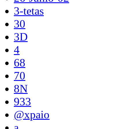
3-tetas
30
3D
4
68
70
8N
933
@xpaio
a