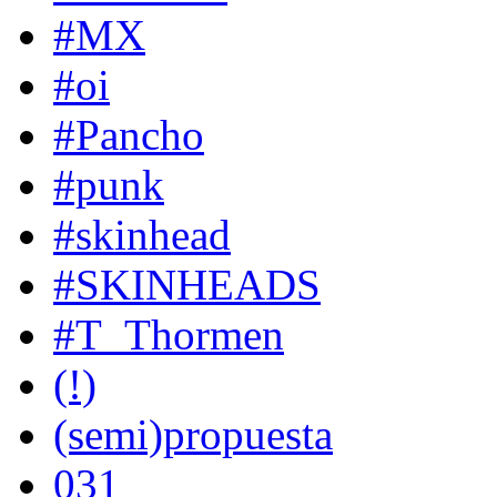
#MX
#oi
#Pancho
#punk
#skinhead
#SKINHEADS
#T_Thormen
(!)
(semi)propuesta
031