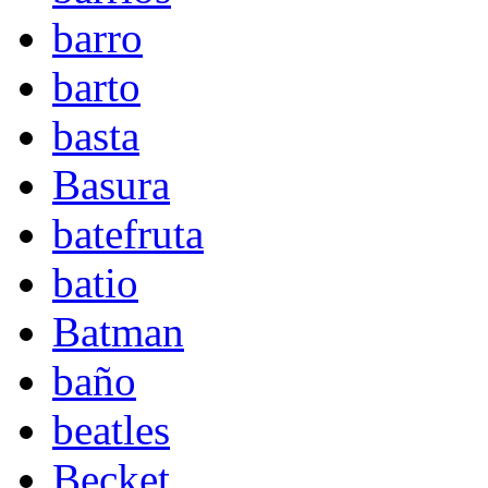
barro
barto
basta
Basura
batefruta
batio
Batman
baño
beatles
Becket