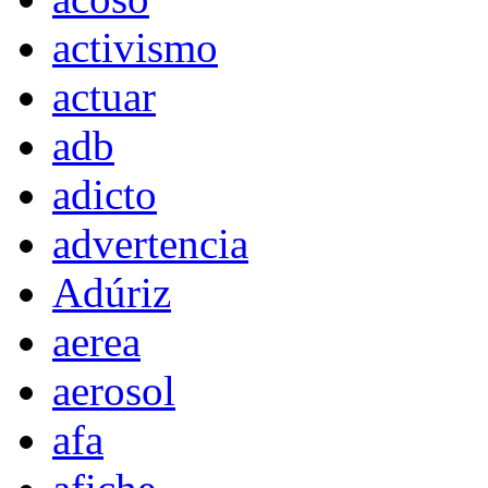
activismo
actuar
adb
adicto
advertencia
Adúriz
aerea
aerosol
afa