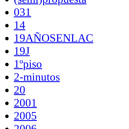
031
14
19AÑOSENLAC
19J
1ºpiso
2-minutos
20
2001
2005
2006