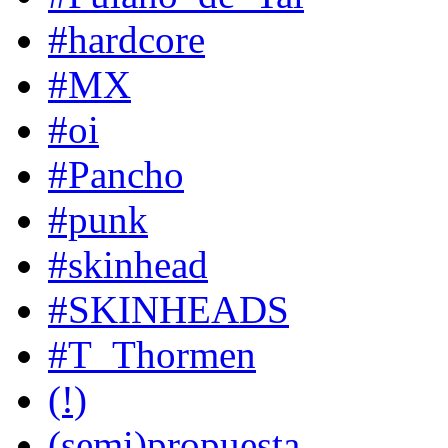
#hardcore
#MX
#oi
#Pancho
#punk
#skinhead
#SKINHEADS
#T_Thormen
(!)
(semi)propuesta