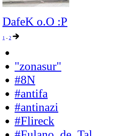
DafeK o.O :P
1
-
2
"zonasur"
#8N
#antifa
#antinazi
#Flireck
#Fulano_de_Tal