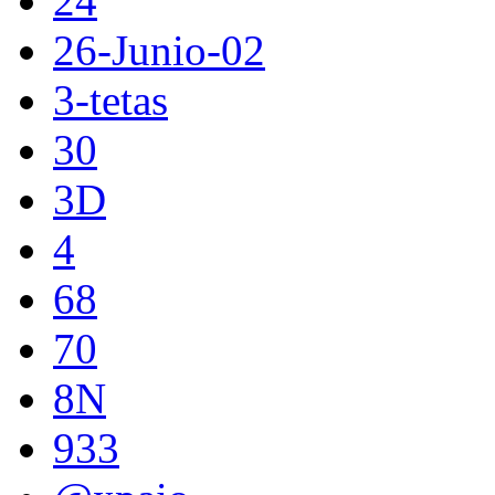
24
26-Junio-02
3-tetas
30
3D
4
68
70
8N
933