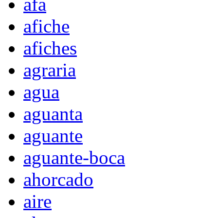
afa
afiche
afiches
agraria
agua
aguanta
aguante
aguante-boca
ahorcado
aire