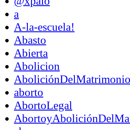
@xpaio
a
A-la-escuela!
Abasto
Abierta
Abolicion
AboliciónDelMatrimoni
aborto
AbortoLegal
AbortoyAboliciónDelMat