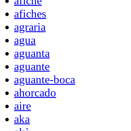
afiche
afiches
agraria
agua
aguanta
aguante
aguante-boca
ahorcado
aire
aka