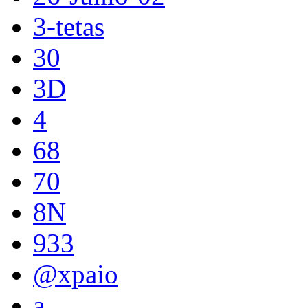
3-tetas
30
3D
4
68
70
8N
933
@xpaio
a