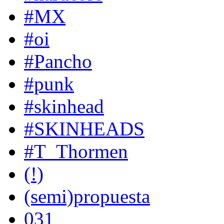
#MX
#oi
#Pancho
#punk
#skinhead
#SKINHEADS
#T_Thormen
(!)
(semi)propuesta
031