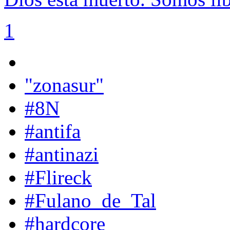
1
"zonasur"
#8N
#antifa
#antinazi
#Flireck
#Fulano_de_Tal
#hardcore