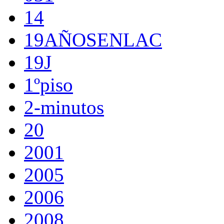
14
19AÑOSENLAC
19J
1ºpiso
2-minutos
20
2001
2005
2006
2008