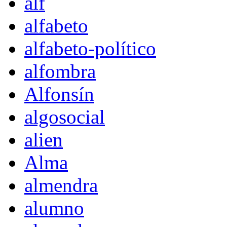
alf
alfabeto
alfabeto-político
alfombra
Alfonsín
algosocial
alien
Alma
almendra
alumno