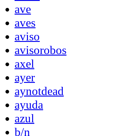
ave
aves
aviso
avisorobos
axel
ayer
aynotdead
ayuda
azul
b/n