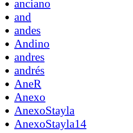
anciano
and
andes
Andino
andres
andrés
AneR
Anexo
AnexoStayla
AnexoStayla14