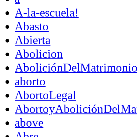
A-la-escuela!
Abasto
Abierta
Abolicion
AboliciónDelMatrimoni
aborto
AbortoLegal
AbortoyAboliciónDelMat
above
Abre