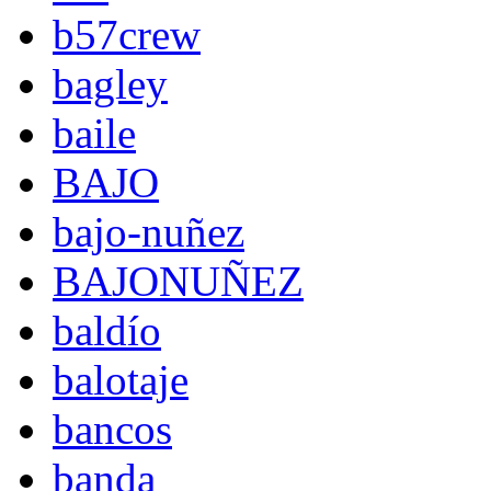
b57crew
bagley
baile
BAJO
bajo-nuñez
BAJONUÑEZ
baldío
balotaje
bancos
banda