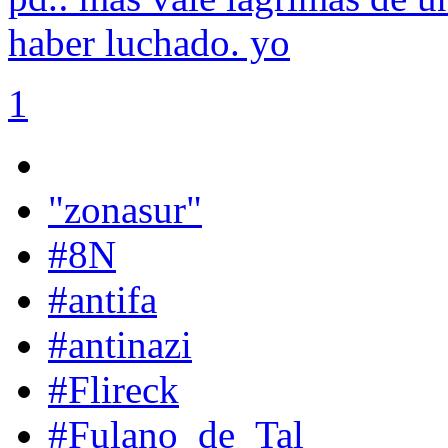
haber luchado. yo
1
"zonasur"
#8N
#antifa
#antinazi
#Flireck
#Fulano_de_Tal