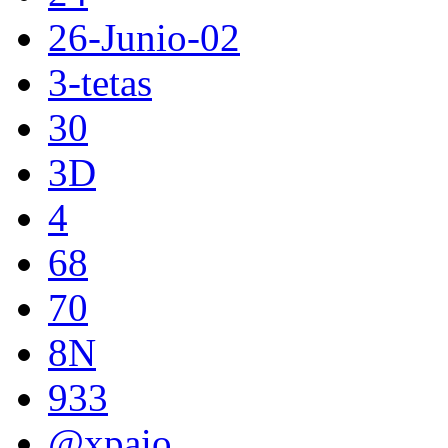
26-Junio-02
3-tetas
30
3D
4
68
70
8N
933
@xpaio