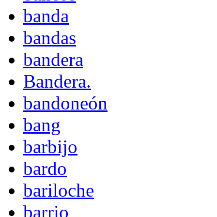
banda
bandas
bandera
Bandera.
bandoneón
bang
barbijo
bardo
bariloche
barrio