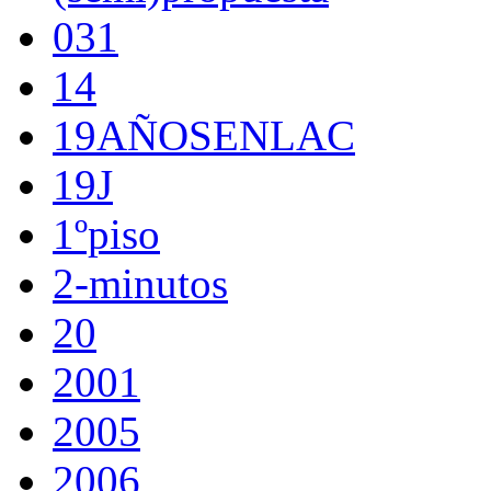
031
14
19AÑOSENLAC
19J
1ºpiso
2-minutos
20
2001
2005
2006