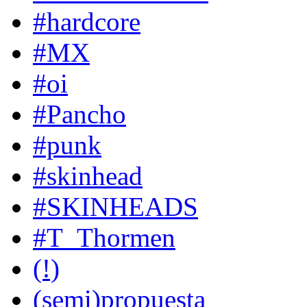
#hardcore
#MX
#oi
#Pancho
#punk
#skinhead
#SKINHEADS
#T_Thormen
(!)
(semi)propuesta