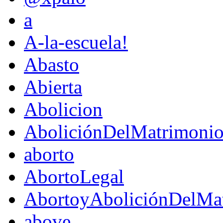
a
A-la-escuela!
Abasto
Abierta
Abolicion
AboliciónDelMatrimoni
aborto
AbortoLegal
AbortoyAboliciónDelMat
above