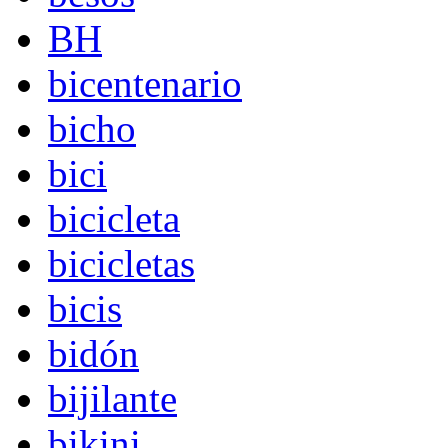
BH
bicentenario
bicho
bici
bicicleta
bicicletas
bicis
bidón
bijilante
bikini