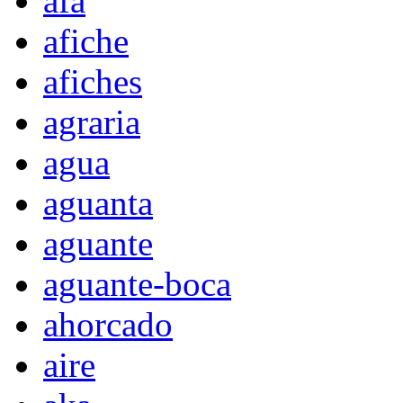
afa
afiche
afiches
agraria
agua
aguanta
aguante
aguante-boca
ahorcado
aire