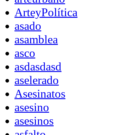
ArteyPolítica
asado
asamblea
asco
asdasdasd
aselerado
Asesinatos
asesino
asesinos
asfalto