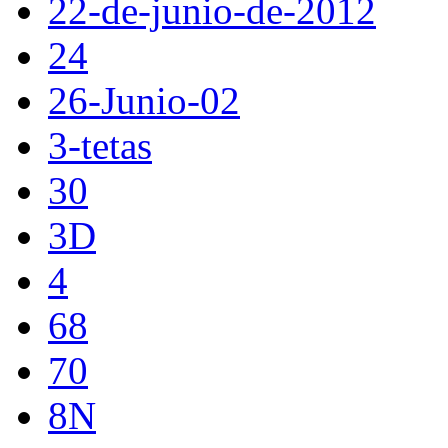
22-de-junio-de-2012
24
26-Junio-02
3-tetas
30
3D
4
68
70
8N