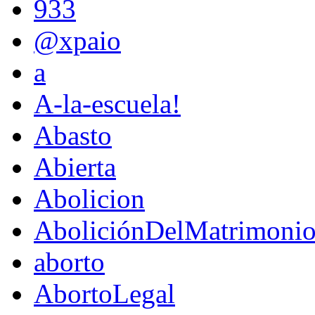
933
@xpaio
a
A-la-escuela!
Abasto
Abierta
Abolicion
AboliciónDelMatrimoni
aborto
AbortoLegal