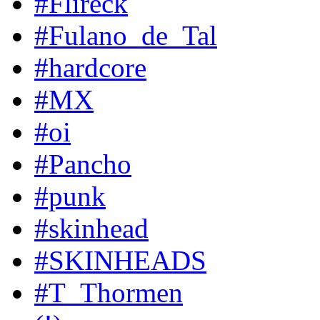
#Flireck
#Fulano_de_Tal
#hardcore
#MX
#oi
#Pancho
#punk
#skinhead
#SKINHEADS
#T_Thormen