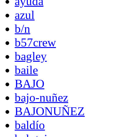
ayuda
azul
b/n
b57crew
bagley
baile
BAJO
bajo-nuñez
BAJONUÑEZ
baldío