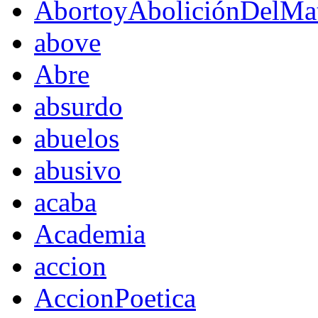
AbortoyAboliciónDelMat
above
Abre
absurdo
abuelos
abusivo
acaba
Academia
accion
AccionPoetica