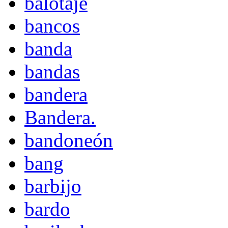
balotaje
bancos
banda
bandas
bandera
Bandera.
bandoneón
bang
barbijo
bardo