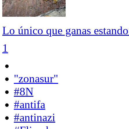
Lo único que ganas estando 
1
"zonasur"
#8N
#antifa
#antinazi