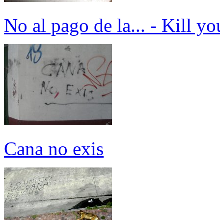
No al pago de la... - Kill y
Cana no exis