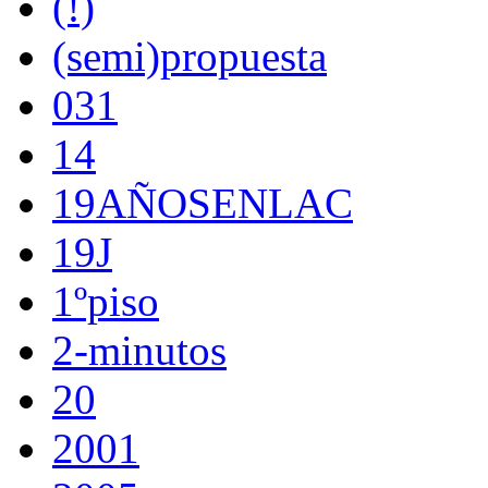
(!)
(semi)propuesta
031
14
19AÑOSENLAC
19J
1ºpiso
2-minutos
20
2001