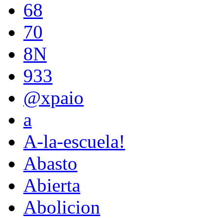
68
70
8N
933
@xpaio
a
A-la-escuela!
Abasto
Abierta
Abolicion