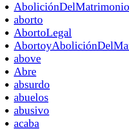
AboliciónDelMatrimoni
aborto
AbortoLegal
AbortoyAboliciónDelMat
above
Abre
absurdo
abuelos
abusivo
acaba