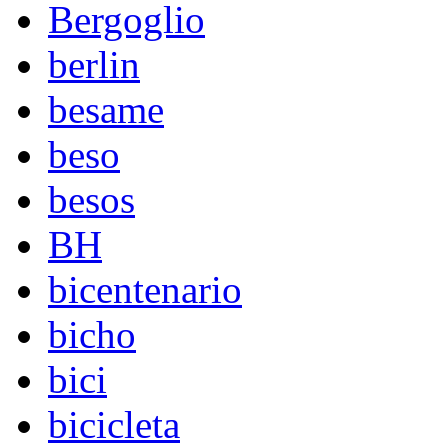
Bergoglio
berlin
besame
beso
besos
BH
bicentenario
bicho
bici
bicicleta