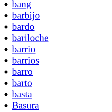
bang
barbijo
bardo
bariloche
barrio
barrios
barro
barto
basta
Basura