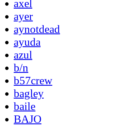
axel
ayer
aynotdead
ayuda
azul
b/n
b57crew
bagley
baile
BAJO