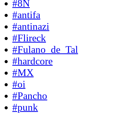
#8N
#antifa
#antinazi
#Flireck
#Fulano_de_Tal
#hardcore
#MX
#oi
#Pancho
#punk