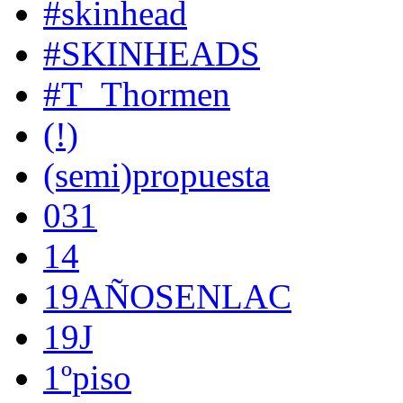
#skinhead
#SKINHEADS
#T_Thormen
(!)
(semi)propuesta
031
14
19AÑOSENLAC
19J
1ºpiso