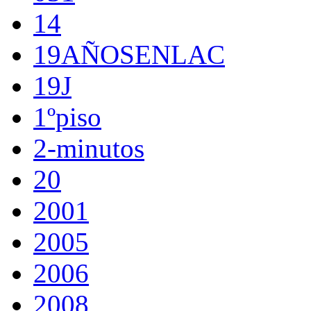
14
19AÑOSENLAC
19J
1ºpiso
2-minutos
20
2001
2005
2006
2008