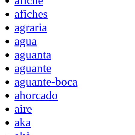
afiche
afiches
agraria
agua
aguanta
aguante
aguante-boca
ahorcado
aire
aka