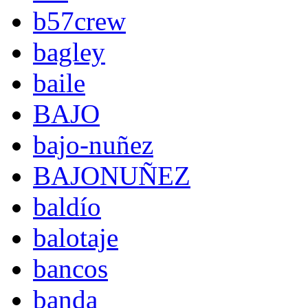
b57crew
bagley
baile
BAJO
bajo-nuñez
BAJONUÑEZ
baldío
balotaje
bancos
banda