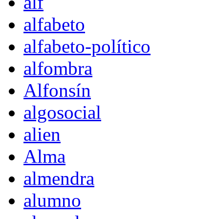
alf
alfabeto
alfabeto-político
alfombra
Alfonsín
algosocial
alien
Alma
almendra
alumno