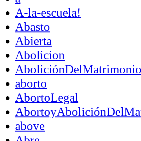
A-la-escuela!
Abasto
Abierta
Abolicion
AboliciónDelMatrimoni
aborto
AbortoLegal
AbortoyAboliciónDelMat
above
Abre