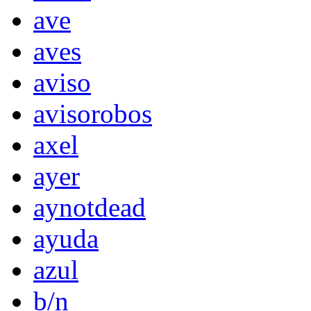
ave
aves
aviso
avisorobos
axel
ayer
aynotdead
ayuda
azul
b/n