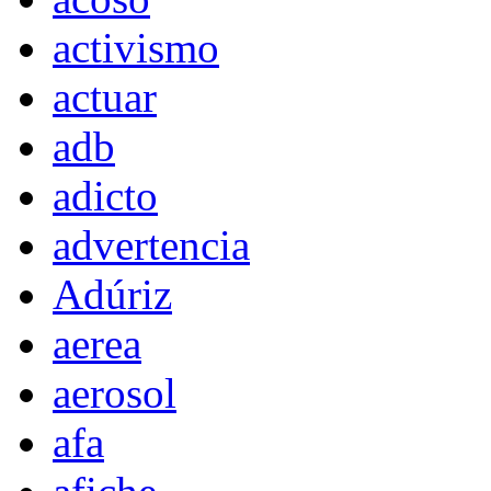
activismo
actuar
adb
adicto
advertencia
Adúriz
aerea
aerosol
afa