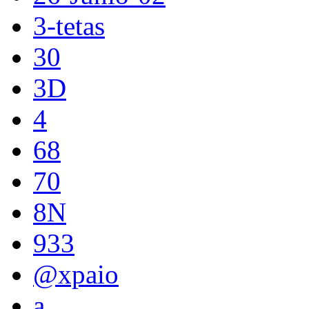
3-tetas
30
3D
4
68
70
8N
933
@xpaio
a