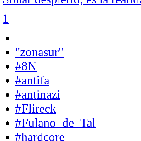
1
"zonasur"
#8N
#antifa
#antinazi
#Flireck
#Fulano_de_Tal
#hardcore