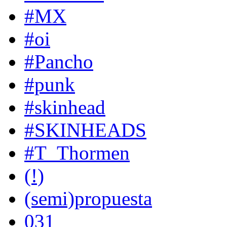
#MX
#oi
#Pancho
#punk
#skinhead
#SKINHEADS
#T_Thormen
(!)
(semi)propuesta
031