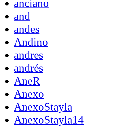
anciano
and
andes
Andino
andres
andrés
AneR
Anexo
AnexoStayla
AnexoStayla14