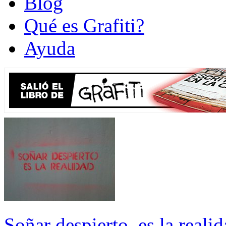
Blog
Qué es Grafiti?
Ayuda
Soñar despierto, es la realid