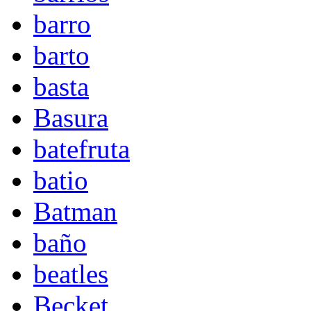
barro
barto
basta
Basura
batefruta
batio
Batman
baño
beatles
Becket