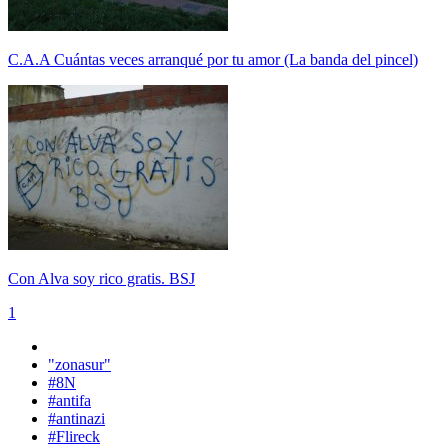
C.A.A Cuántas veces arranqué por tu amor (La banda del pincel)
Con Alva soy rico gratis. BSJ
1
"zonasur"
#8N
#antifa
#antinazi
#Flireck