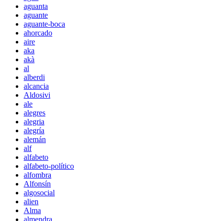
aguanta
aguante
aguante-boca
ahorcado
aire
aka
akà
al
alberdi
alcancia
Aldosivi
ale
alegres
alegria
alegría
alemán
alf
alfabeto
alfabeto-político
alfombra
Alfonsín
algosocial
alien
Alma
almendra