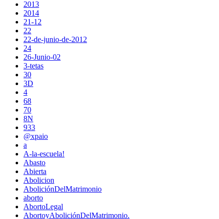
2013
2014
21-12
22
22-de-junio-de-2012
24
26-Junio-02
3-tetas
30
3D
4
68
70
8N
933
@xpaio
a
A-la-escuela!
Abasto
Abierta
Abolicion
AboliciónDelMatrimonio
aborto
AbortoLegal
AbortoyAboliciónDelMatrimonio.