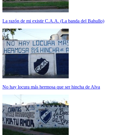
La razón de mi existir C.A.A. (La banda del Bahullo)
No hay locura más hermosa que ser hincha de Alva