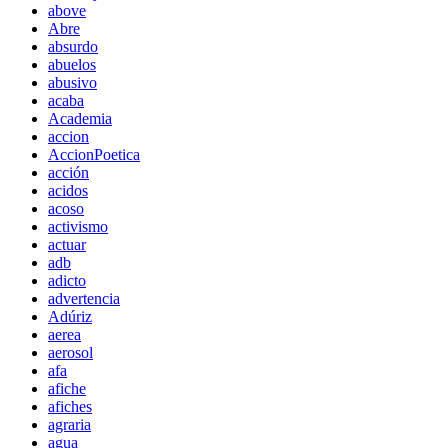
above
Abre
absurdo
abuelos
abusivo
acaba
Academia
accion
AccionPoetica
acción
acidos
acoso
activismo
actuar
adb
adicto
advertencia
Adúriz
aerea
aerosol
afa
afiche
afiches
agraria
agua