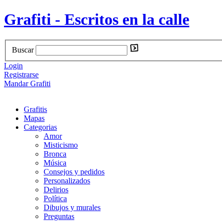
Grafiti - Escritos en la calle
Buscar
Login
Registrarse
Mandar Grafiti
Grafitis
Mapas
Categorias
Amor
Misticismo
Bronca
Música
Consejos y pedidos
Personalizados
Delirios
Política
Dibujos y murales
Preguntas