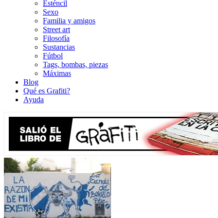
Esténcil
Sexo
Familia y amigos
Street art
Filosofía
Sustancias
Fútbol
Tags, bombas, piezas
Máximas
Blog
Qué es Grafiti?
Ayuda