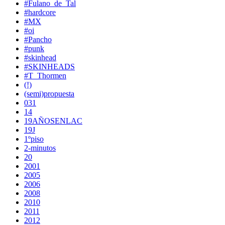
#Fulano_de_Tal
#hardcore
#MX
#oi
#Pancho
#punk
#skinhead
#SKINHEADS
#T_Thormen
(!)
(semi)propuesta
031
14
19AÑOSENLAC
19J
1ºpiso
2-minutos
20
2001
2005
2006
2008
2010
2011
2012