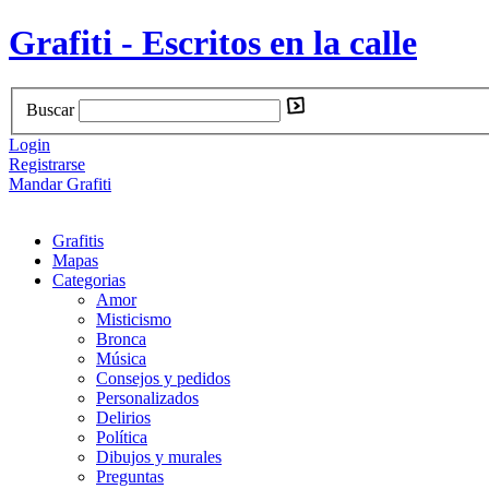
Grafiti - Escritos en la calle
Buscar
Login
Registrarse
Mandar Grafiti
Grafitis
Mapas
Categorias
Amor
Misticismo
Bronca
Música
Consejos y pedidos
Personalizados
Delirios
Política
Dibujos y murales
Preguntas