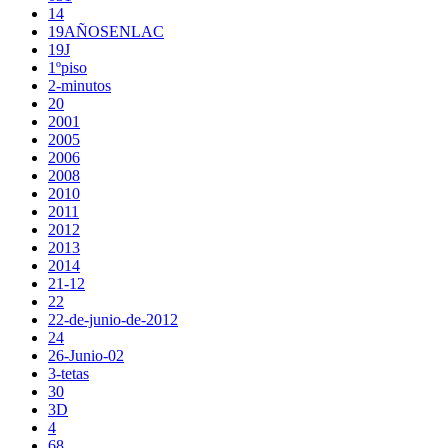
14
19AÑOSENLAC
19J
1ºpiso
2-minutos
20
2001
2005
2006
2008
2010
2011
2012
2013
2014
21-12
22
22-de-junio-de-2012
24
26-Junio-02
3-tetas
30
3D
4
68