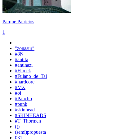
Parque Patricios
1
"zonasur"
#8N
#antifa
#antinazi
#Flireck
#Fulano_de_Tal
#hardcore
#MX
#oi
#Pancho
#punk
#skinhead
#SKINHEADS
#T_Thormen
(!)
(semi)propuesta
031