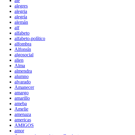
ale
alegres
alegria
alegría
alemán
alf
alfabeto
alfabeto-político
alfombra
Alfonsín
algosocial
alien
Alma
almendra
alumno
alvarado
Amanecer
amargo
amarillo
ameba
Amelie
amenaza
americas
AMIGOS
amor