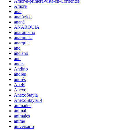
Amor-a-primera-vista-en-Corrientes
Amore
anal
analógico
ananá
ANARQUIA
anarquismo
anarquista
anarquía
anc
anciano
and
andes
Andino
andres
andrés
AneR
Anexo
AnexoStayla
AnexoStayla14
animados
animal
animales
anime
aniversario