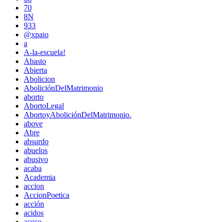
70
8N
933
@xpaio
a
A-la-escuela!
Abasto
Abierta
Abolicion
AboliciónDelMatrimonio
aborto
AbortoLegal
AbortoyAboliciónDelMatrimonio.
above
Abre
absurdo
abuelos
abusivo
acaba
Academia
accion
AccionPoetica
acción
acidos
acoso