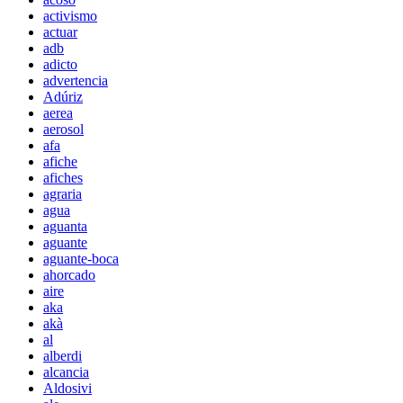
activismo
actuar
adb
adicto
advertencia
Adúriz
aerea
aerosol
afa
afiche
afiches
agraria
agua
aguanta
aguante
aguante-boca
ahorcado
aire
aka
akà
al
alberdi
alcancia
Aldosivi