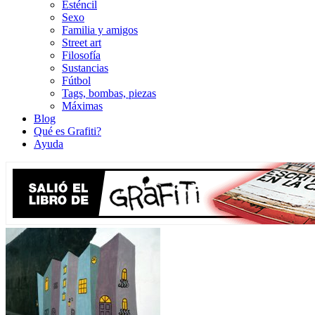
Esténcil
Sexo
Familia y amigos
Street art
Filosofía
Sustancias
Fútbol
Tags, bombas, piezas
Máximas
Blog
Qué es Grafiti?
Ayuda