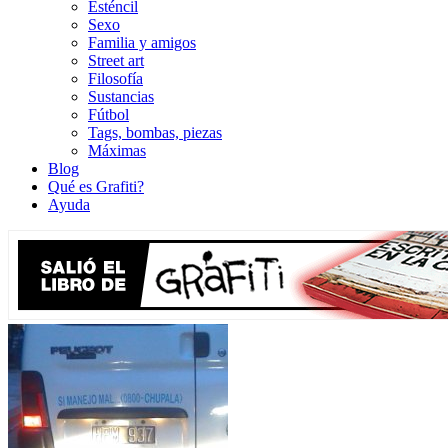
Esténcil
Sexo
Familia y amigos
Street art
Filosofía
Sustancias
Fútbol
Tags, bombas, piezas
Máximas
Blog
Qué es Grafiti?
Ayuda