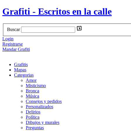
Grafiti - Escritos en la calle
Buscar
Login
Registrarse
Mandar Grafiti
Grafitis
Mapas
Categorias
Amor
Misticismo
Bronca
Música
Consejos y pedidos
Personalizados
Delirios
Política
Dibujos y murales
Preguntas