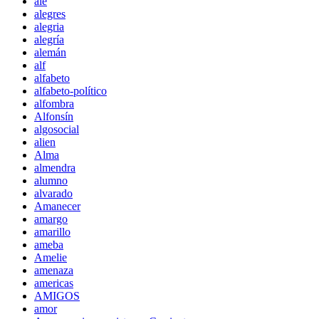
ale
alegres
alegria
alegría
alemán
alf
alfabeto
alfabeto-político
alfombra
Alfonsín
algosocial
alien
Alma
almendra
alumno
alvarado
Amanecer
amargo
amarillo
ameba
Amelie
amenaza
americas
AMIGOS
amor