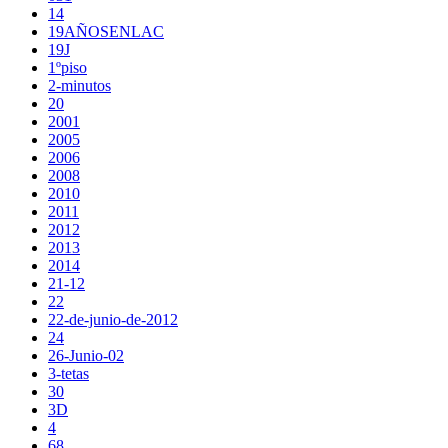
14
19AÑOSENLAC
19J
1ºpiso
2-minutos
20
2001
2005
2006
2008
2010
2011
2012
2013
2014
21-12
22
22-de-junio-de-2012
24
26-Junio-02
3-tetas
30
3D
4
68