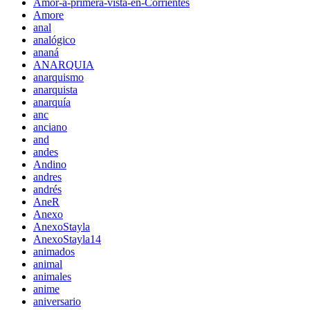
Amor-a-primera-vista-en-Corrientes
Amore
anal
analógico
ananá
ANARQUIA
anarquismo
anarquista
anarquía
anc
anciano
and
andes
Andino
andres
andrés
AneR
Anexo
AnexoStayla
AnexoStayla14
animados
animal
animales
anime
aniversario