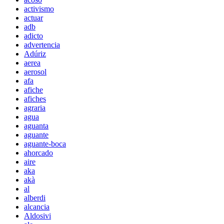
activismo
actuar
adb
adicto
advertencia
Adúriz
aerea
aerosol
afa
afiche
afiches
agraria
agua
aguanta
aguante
aguante-boca
ahorcado
aire
aka
akà
al
alberdi
alcancia
Aldosivi