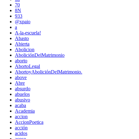
70
8N
933
@xpaio
a
A-la-escuela!
Abasto
Abierta
Abolicion
AboliciónDelMatrimonio
aborto
AbortoLegal
AbortoyAboliciónDelMatrimonio.
above
Abre
absurdo
abuelos
abusivo
acaba
Academia
accion
AccionPoetica
acción
acidos
acoso