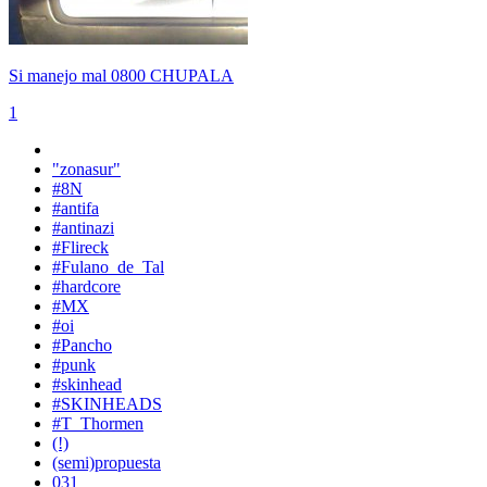
Si manejo mal 0800 CHUPALA
1
"zonasur"
#8N
#antifa
#antinazi
#Flireck
#Fulano_de_Tal
#hardcore
#MX
#oi
#Pancho
#punk
#skinhead
#SKINHEADS
#T_Thormen
(!)
(semi)propuesta
031