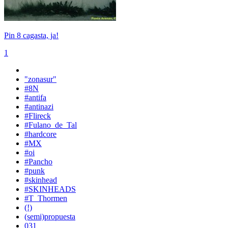
Pin 8 cagasta, ja!
1
"zonasur"
#8N
#antifa
#antinazi
#Flireck
#Fulano_de_Tal
#hardcore
#MX
#oi
#Pancho
#punk
#skinhead
#SKINHEADS
#T_Thormen
(!)
(semi)propuesta
031