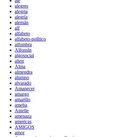
ale
alegres
alegria
alegría
alemán
alf
alfabeto
alfabeto-político
alfombra
Alfonsín
algosocial
alien
Alma
almendra
alumno
alvarado
Amanecer
amargo
amarillo
ameba
Amelie
amenaza
americas
AMIGOS
amor