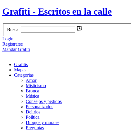
Grafiti - Escritos en la calle
Buscar
Login
Registrarse
Mandar Grafiti
Grafitis
Mapas
Categorias
Amor
Misticismo
Bronca
Música
Consejos y pedidos
Personalizados
Delirios
Política
Dibujos y murales
Preguntas