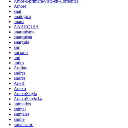
Amor-a-primera-vista-en-Corrientes
Amore
anal
analógico
ananá
ANARQUIA
anarquismo
anarquista
anarquía
anc
anciano
and
andes
Andino
andres
andrés
AneR
Anexo
AnexoStayla
AnexoStayla14
animados
animal
animales
anime
aniversario