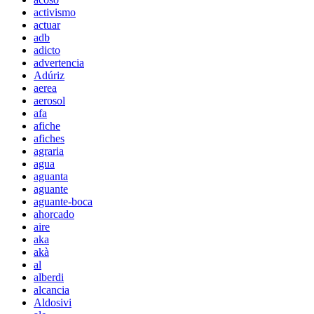
activismo
actuar
adb
adicto
advertencia
Adúriz
aerea
aerosol
afa
afiche
afiches
agraria
agua
aguanta
aguante
aguante-boca
ahorcado
aire
aka
akà
al
alberdi
alcancia
Aldosivi