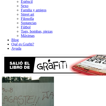
Esténcil
Sexo
Familia y amigos
Street art
Filosofía
Sustancias
Fútbol
Tags, bombas, piezas
Máximas
Blog
Qué es Grafiti?
Ayuda