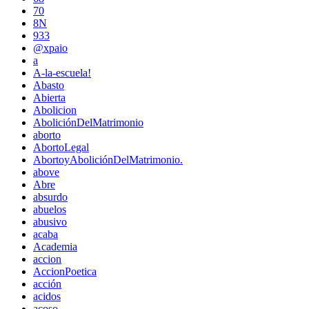
70
8N
933
@xpaio
a
A-la-escuela!
Abasto
Abierta
Abolicion
AboliciónDelMatrimonio
aborto
AbortoLegal
AbortoyAboliciónDelMatrimonio.
above
Abre
absurdo
abuelos
abusivo
acaba
Academia
accion
AccionPoetica
acción
acidos
acoso