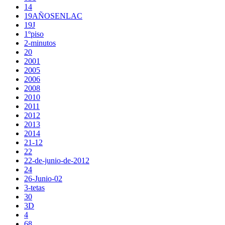
14
19AÑOSENLAC
19J
1ºpiso
2-minutos
20
2001
2005
2006
2008
2010
2011
2012
2013
2014
21-12
22
22-de-junio-de-2012
24
26-Junio-02
3-tetas
30
3D
4
68