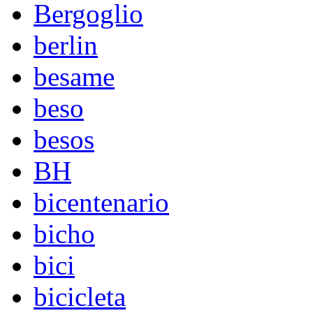
Bergoglio
berlin
besame
beso
besos
BH
bicentenario
bicho
bici
bicicleta