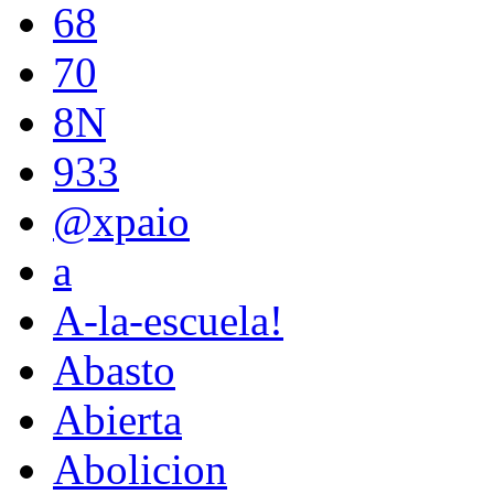
68
70
8N
933
@xpaio
a
A-la-escuela!
Abasto
Abierta
Abolicion