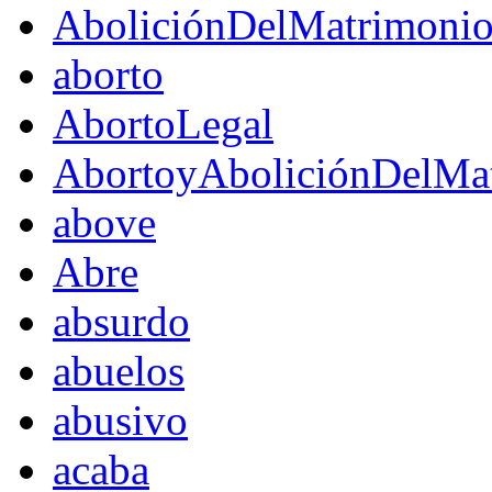
AboliciónDelMatrimoni
aborto
AbortoLegal
AbortoyAboliciónDelMat
above
Abre
absurdo
abuelos
abusivo
acaba