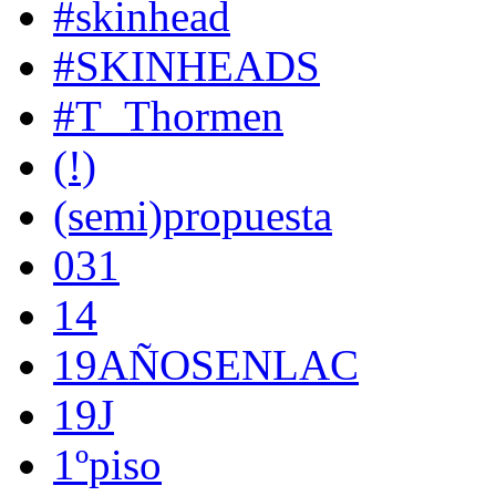
#skinhead
#SKINHEADS
#T_Thormen
(!)
(semi)propuesta
031
14
19AÑOSENLAC
19J
1ºpiso