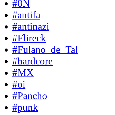
#8N
#antifa
#antinazi
#Flireck
#Fulano_de_Tal
#hardcore
#MX
#oi
#Pancho
#punk