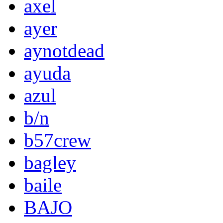
axel
ayer
aynotdead
ayuda
azul
b/n
b57crew
bagley
baile
BAJO