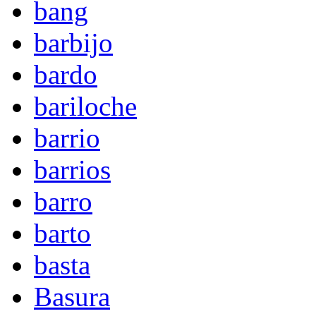
bang
barbijo
bardo
bariloche
barrio
barrios
barro
barto
basta
Basura