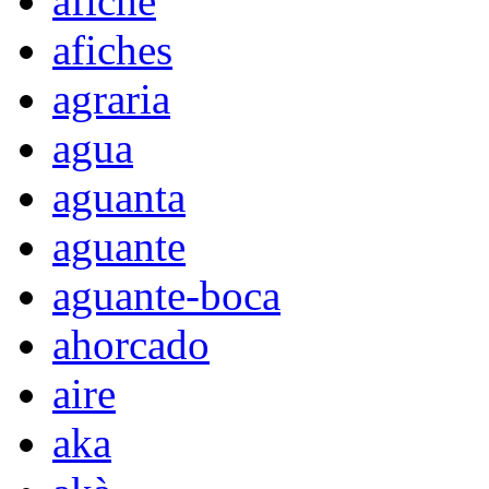
afiche
afiches
agraria
agua
aguanta
aguante
aguante-boca
ahorcado
aire
aka