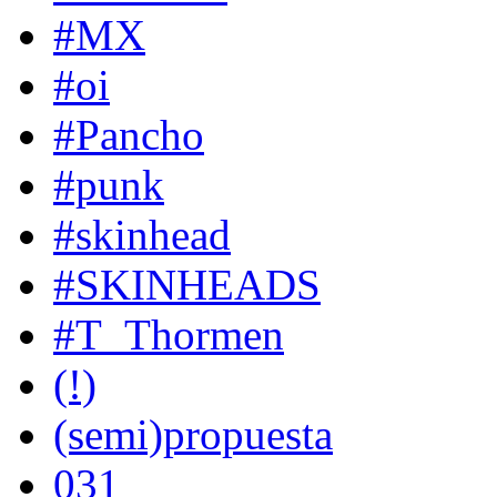
#MX
#oi
#Pancho
#punk
#skinhead
#SKINHEADS
#T_Thormen
(!)
(semi)propuesta
031