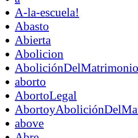
A-la-escuela!
Abasto
Abierta
Abolicion
AboliciónDelMatrimoni
aborto
AbortoLegal
AbortoyAboliciónDelMat
above
Abre