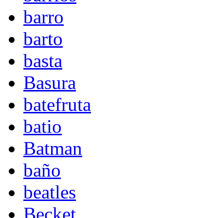
barro
barto
basta
Basura
batefruta
batio
Batman
baño
beatles
Becket