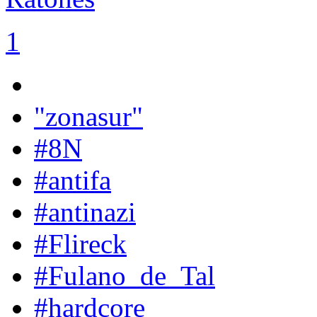
1
"zonasur"
#8N
#antifa
#antinazi
#Flireck
#Fulano_de_Tal
#hardcore