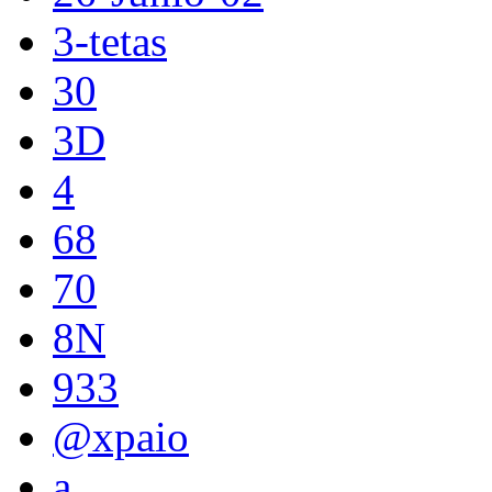
3-tetas
30
3D
4
68
70
8N
933
@xpaio
a