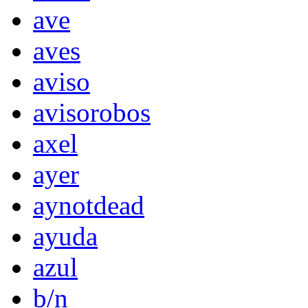
ave
aves
aviso
avisorobos
axel
ayer
aynotdead
ayuda
azul
b/n