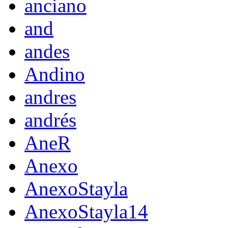
anciano
and
andes
Andino
andres
andrés
AneR
Anexo
AnexoStayla
AnexoStayla14