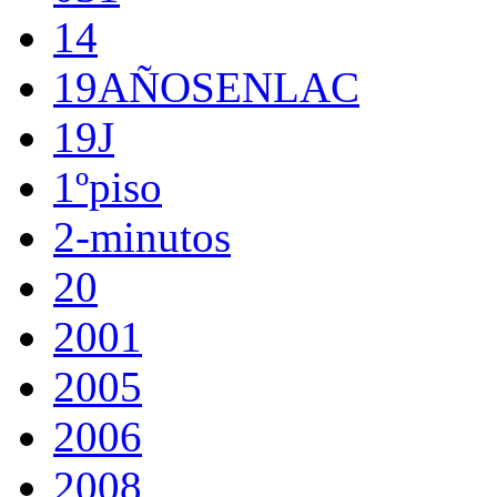
14
19AÑOSENLAC
19J
1ºpiso
2-minutos
20
2001
2005
2006
2008