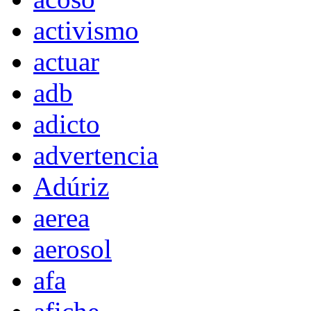
activismo
actuar
adb
adicto
advertencia
Adúriz
aerea
aerosol
afa