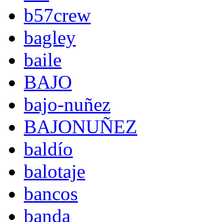
b57crew
bagley
baile
BAJO
bajo-nuñez
BAJONUÑEZ
baldío
balotaje
bancos
banda