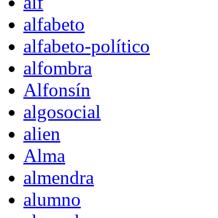
alf
alfabeto
alfabeto-político
alfombra
Alfonsín
algosocial
alien
Alma
almendra
alumno