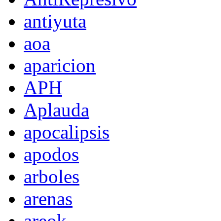
antiyuta
aoa
aparicion
APH
Aplauda
apocalipsis
apodos
arboles
arenas
areok