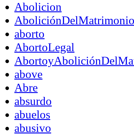
Abolicion
AboliciónDelMatrimoni
aborto
AbortoLegal
AbortoyAboliciónDelMat
above
Abre
absurdo
abuelos
abusivo