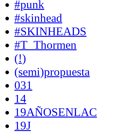
#punk
#skinhead
#SKINHEADS
#T_Thormen
(!)
(semi)propuesta
031
14
19AÑOSENLAC
19J