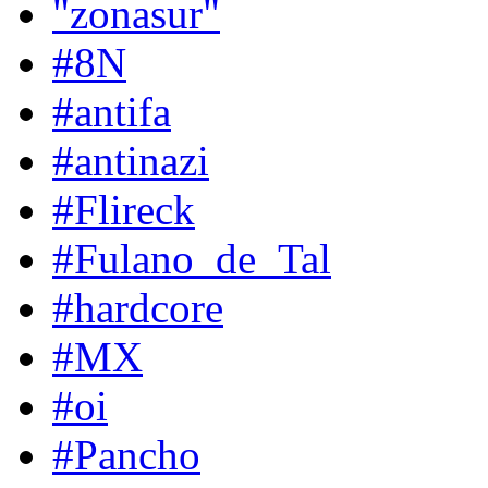
"zonasur"
#8N
#antifa
#antinazi
#Flireck
#Fulano_de_Tal
#hardcore
#MX
#oi
#Pancho