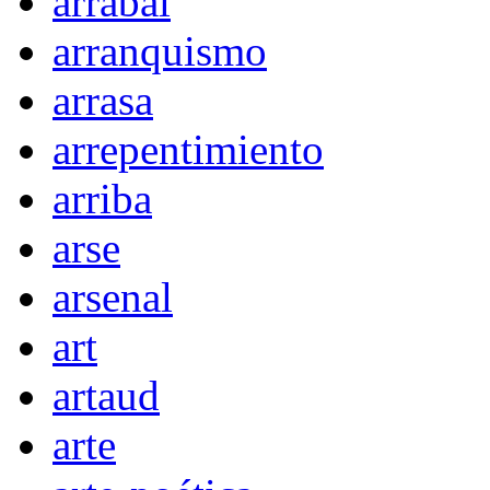
arrabal
arranquismo
arrasa
arrepentimiento
arriba
arse
arsenal
art
artaud
arte