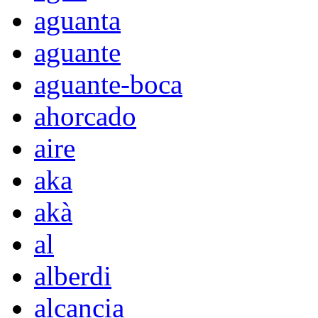
aguanta
aguante
aguante-boca
ahorcado
aire
aka
akà
al
alberdi
alcancia