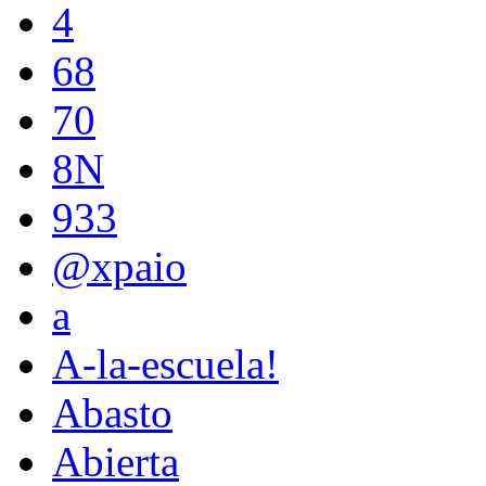
4
68
70
8N
933
@xpaio
a
A-la-escuela!
Abasto
Abierta