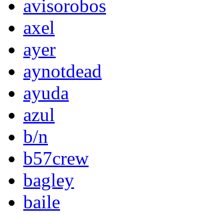
avisorobos
axel
ayer
aynotdead
ayuda
azul
b/n
b57crew
bagley
baile