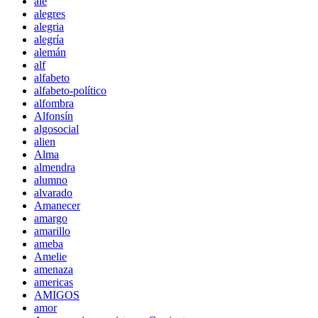
ale
alegres
alegria
alegría
alemán
alf
alfabeto
alfabeto-político
alfombra
Alfonsín
algosocial
alien
Alma
almendra
alumno
alvarado
Amanecer
amargo
amarillo
ameba
Amelie
amenaza
americas
AMIGOS
amor