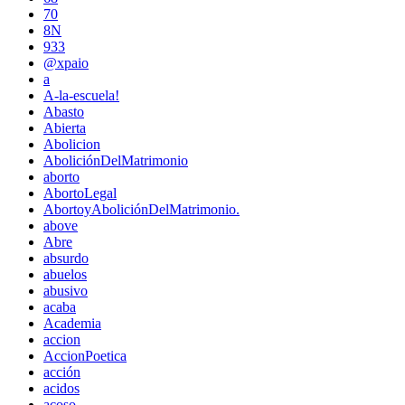
70
8N
933
@xpaio
a
A-la-escuela!
Abasto
Abierta
Abolicion
AboliciónDelMatrimonio
aborto
AbortoLegal
AbortoyAboliciónDelMatrimonio.
above
Abre
absurdo
abuelos
abusivo
acaba
Academia
accion
AccionPoetica
acción
acidos
acoso