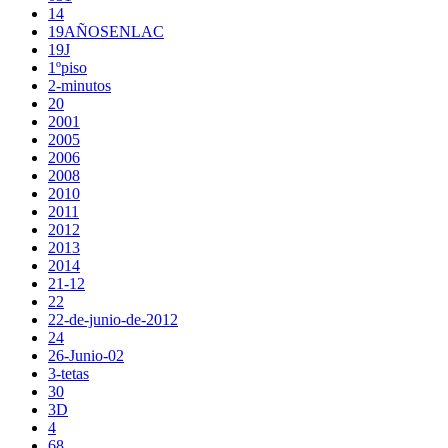
14
19AÑOSENLAC
19J
1ºpiso
2-minutos
20
2001
2005
2006
2008
2010
2011
2012
2013
2014
21-12
22
22-de-junio-de-2012
24
26-Junio-02
3-tetas
30
3D
4
68