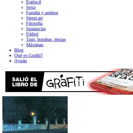
Esténcil
Sexo
Familia y amigos
Street art
Filosofía
Sustancias
Fútbol
Tags, bombas, piezas
Máximas
Blog
Qué es Grafiti?
Ayuda