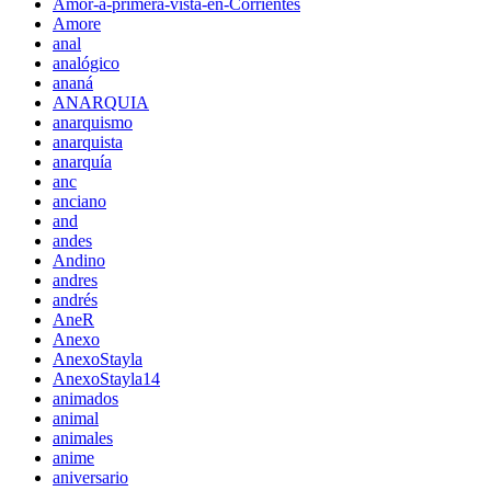
Amor-a-primera-vista-en-Corrientes
Amore
anal
analógico
ananá
ANARQUIA
anarquismo
anarquista
anarquía
anc
anciano
and
andes
Andino
andres
andrés
AneR
Anexo
AnexoStayla
AnexoStayla14
animados
animal
animales
anime
aniversario