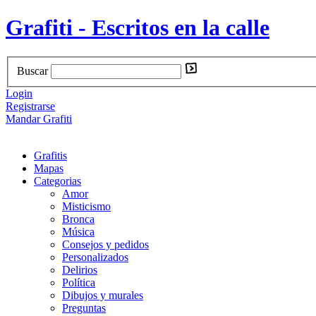
Grafiti - Escritos en la calle
Buscar
Login
Registrarse
Mandar Grafiti
Grafitis
Mapas
Categorias
Amor
Misticismo
Bronca
Música
Consejos y pedidos
Personalizados
Delirios
Política
Dibujos y murales
Preguntas