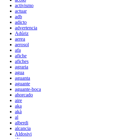
activismo
actuar
adb
adicto
advertencia
Adúriz
aerea
aerosol
afa
afiche
afiches
agraria
agua
aguanta
aguante
aguante-boca
ahorcado
aire
aka
akà
al
alberdi
alcancia
Aldosivi