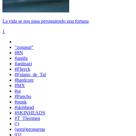
La vida se nos pasa persiguiendo una fortuna
1
"zonasur"
#8N
#antifa
#antinazi
#Flireck
#Fulano_de_Tal
#hardcore
#MX
#oi
#Pancho
#punk
#skinhead
#SKINHEADS
#T_Thormen
(!)
(semi)propuesta
031