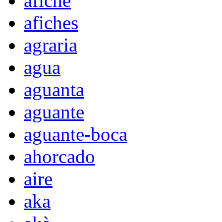
afiche
afiches
agraria
agua
aguanta
aguante
aguante-boca
ahorcado
aire
aka