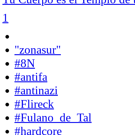
1
"zonasur"
#8N
#antifa
#antinazi
#Flireck
#Fulano_de_Tal
#hardcore