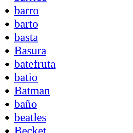
barro
barto
basta
Basura
batefruta
batio
Batman
baño
beatles
Becket