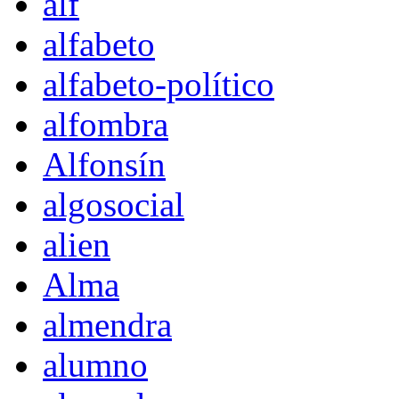
alf
alfabeto
alfabeto-político
alfombra
Alfonsín
algosocial
alien
Alma
almendra
alumno