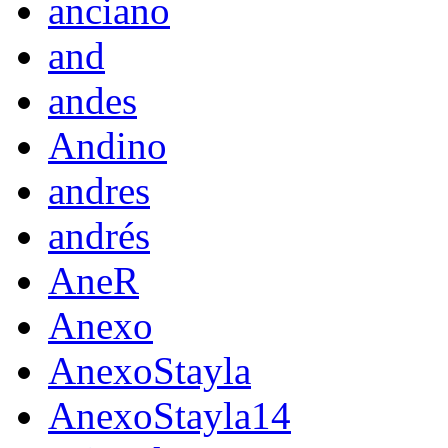
anciano
and
andes
Andino
andres
andrés
AneR
Anexo
AnexoStayla
AnexoStayla14