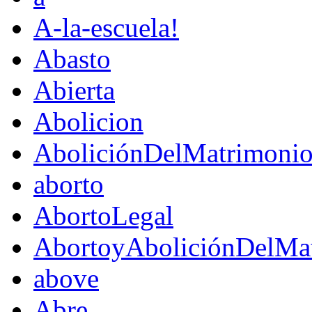
A-la-escuela!
Abasto
Abierta
Abolicion
AboliciónDelMatrimoni
aborto
AbortoLegal
AbortoyAboliciónDelMat
above
Abre