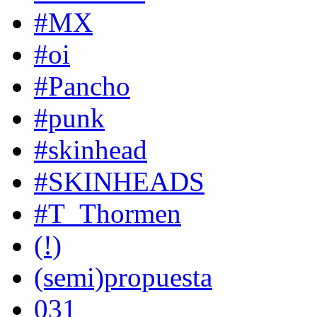
#MX
#oi
#Pancho
#punk
#skinhead
#SKINHEADS
#T_Thormen
(!)
(semi)propuesta
031