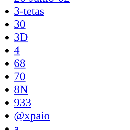
3-tetas
30
3D
4
68
70
8N
933
@xpaio
a