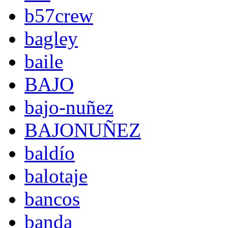
b57crew
bagley
baile
BAJO
bajo-nuñez
BAJONUÑEZ
baldío
balotaje
bancos
banda