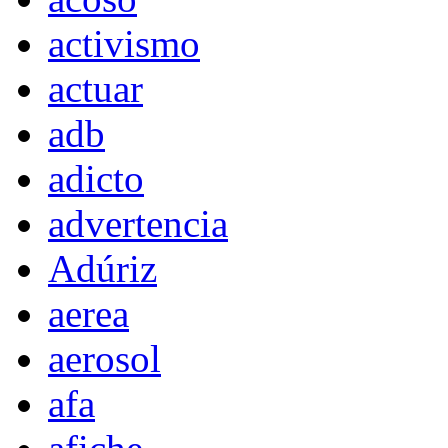
activismo
actuar
adb
adicto
advertencia
Adúriz
aerea
aerosol
afa