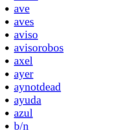
ave
aves
aviso
avisorobos
axel
ayer
aynotdead
ayuda
azul
b/n