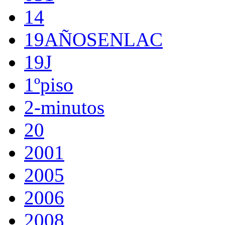
14
19AÑOSENLAC
19J
1ºpiso
2-minutos
20
2001
2005
2006
2008