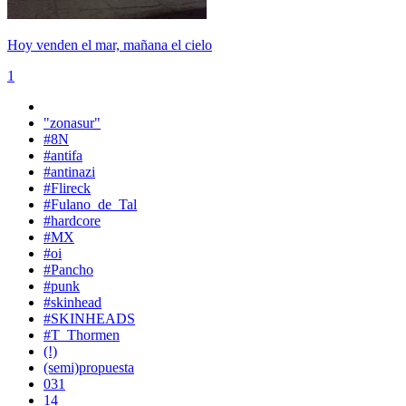
Hoy venden el mar, mañana el cielo
1
"zonasur"
#8N
#antifa
#antinazi
#Flireck
#Fulano_de_Tal
#hardcore
#MX
#oi
#Pancho
#punk
#skinhead
#SKINHEADS
#T_Thormen
(!)
(semi)propuesta
031
14