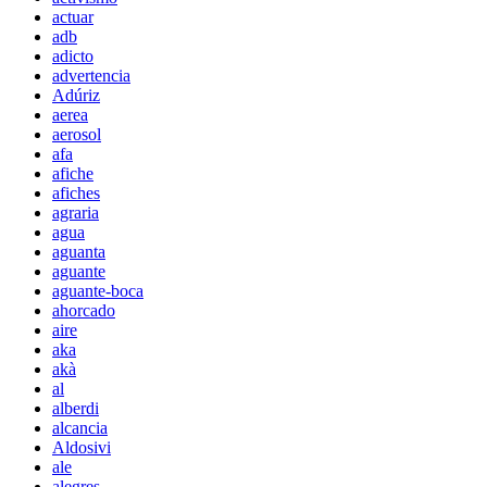
actuar
adb
adicto
advertencia
Adúriz
aerea
aerosol
afa
afiche
afiches
agraria
agua
aguanta
aguante
aguante-boca
ahorcado
aire
aka
akà
al
alberdi
alcancia
Aldosivi
ale
alegres