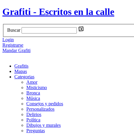
Grafiti - Escritos en la calle
Buscar
Login
Registrarse
Mandar Grafiti
Grafitis
Mapas
Categorias
Amor
Misticismo
Bronca
Música
Consejos y pedidos
Personalizados
Delirios
Política
Dibujos y murales
Preguntas