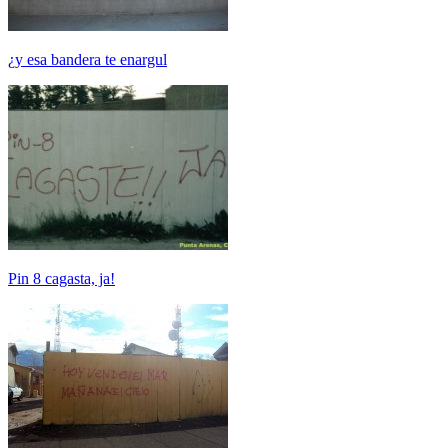
¿y esa bandera te enargul
Pin 8 cagasta, ja!