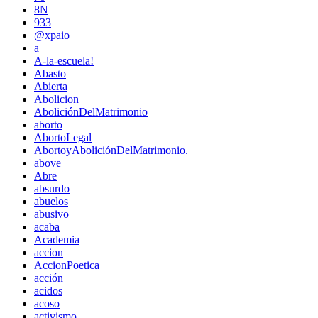
8N
933
@xpaio
a
A-la-escuela!
Abasto
Abierta
Abolicion
AboliciónDelMatrimonio
aborto
AbortoLegal
AbortoyAboliciónDelMatrimonio.
above
Abre
absurdo
abuelos
abusivo
acaba
Academia
accion
AccionPoetica
acción
acidos
acoso
activismo