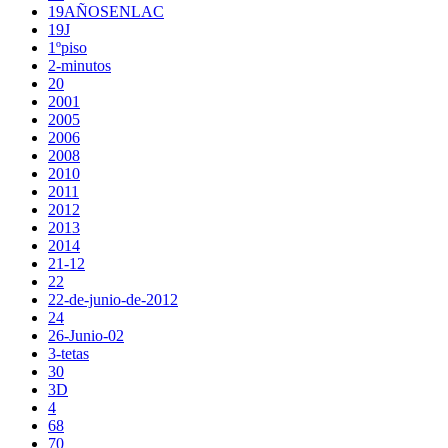
19AÑOSENLAC
19J
1ºpiso
2-minutos
20
2001
2005
2006
2008
2010
2011
2012
2013
2014
21-12
22
22-de-junio-de-2012
24
26-Junio-02
3-tetas
30
3D
4
68
70