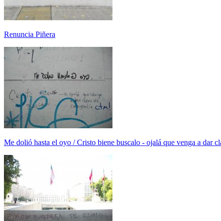
Renuncia Piñera
Me dolió hasta el oyo / Cristo biene buscalo - ojalá que venga a dar cl