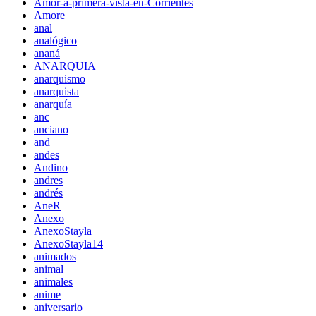
Amor-a-primera-vista-en-Corrientes
Amore
anal
analógico
ananá
ANARQUIA
anarquismo
anarquista
anarquía
anc
anciano
and
andes
Andino
andres
andrés
AneR
Anexo
AnexoStayla
AnexoStayla14
animados
animal
animales
anime
aniversario