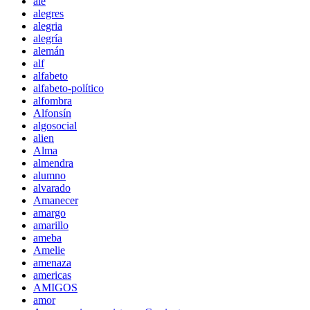
ale
alegres
alegria
alegría
alemán
alf
alfabeto
alfabeto-político
alfombra
Alfonsín
algosocial
alien
Alma
almendra
alumno
alvarado
Amanecer
amargo
amarillo
ameba
Amelie
amenaza
americas
AMIGOS
amor