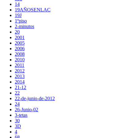
14
19AÑOSENLAC
19J
1ºpiso
2-minutos
20
2001
2005
2006
2008
2010
2011
2012
2013
2014
21-12
22
22-de-junio-de-2012
24
26-Junio-02
3-tetas
30
3D
4
68