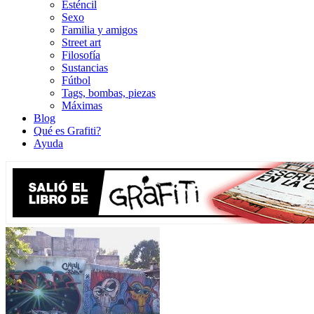
Esténcil
Sexo
Familia y amigos
Street art
Filosofía
Sustancias
Fútbol
Tags, bombas, piezas
Máximas
Blog
Qué es Grafiti?
Ayuda