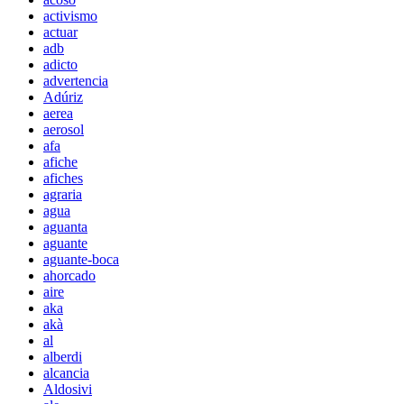
activismo
actuar
adb
adicto
advertencia
Adúriz
aerea
aerosol
afa
afiche
afiches
agraria
agua
aguanta
aguante
aguante-boca
ahorcado
aire
aka
akà
al
alberdi
alcancia
Aldosivi