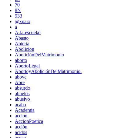
70
8N
933
@xpaio
a
A-la-escuela!
Abasto
Abierta
Abolicion
AboliciónDelMatrimonio
aborto
AbortoLegal
AbortoyAboliciónDelMatrimonio.
above
Abre
absurdo
abuelos
abusivo
acaba
Academia
accion
AccionPoetica
acción
acidos
acoso