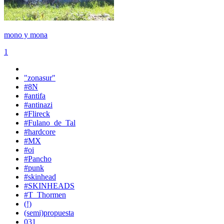
mono y mona
1
"zonasur"
#8N
#antifa
#antinazi
#Flireck
#Fulano_de_Tal
#hardcore
#MX
#oi
#Pancho
#punk
#skinhead
#SKINHEADS
#T_Thormen
(!)
(semi)propuesta
031