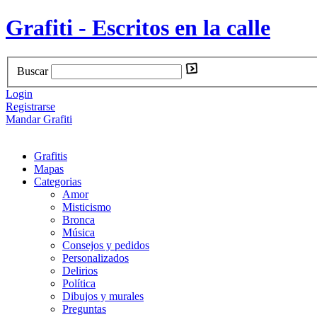
Grafiti - Escritos en la calle
Buscar
Login
Registrarse
Mandar Grafiti
Grafitis
Mapas
Categorias
Amor
Misticismo
Bronca
Música
Consejos y pedidos
Personalizados
Delirios
Política
Dibujos y murales
Preguntas