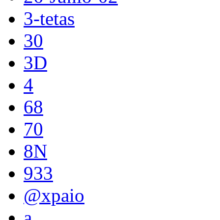
3-tetas
30
3D
4
68
70
8N
933
@xpaio
a