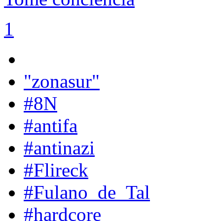
1
"zonasur"
#8N
#antifa
#antinazi
#Flireck
#Fulano_de_Tal
#hardcore