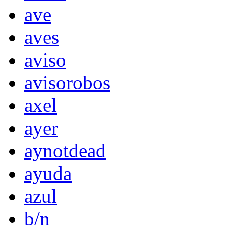
ave
aves
aviso
avisorobos
axel
ayer
aynotdead
ayuda
azul
b/n