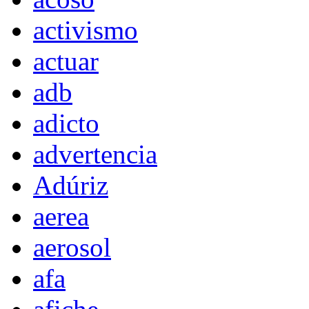
activismo
actuar
adb
adicto
advertencia
Adúriz
aerea
aerosol
afa