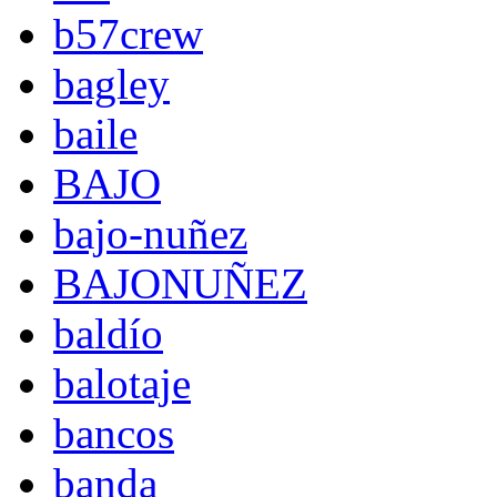
b57crew
bagley
baile
BAJO
bajo-nuñez
BAJONUÑEZ
baldío
balotaje
bancos
banda