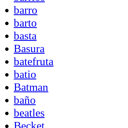
barro
barto
basta
Basura
batefruta
batio
Batman
baño
beatles
Becket