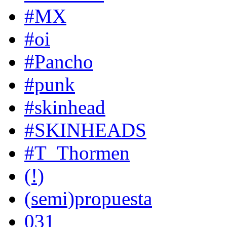
#MX
#oi
#Pancho
#punk
#skinhead
#SKINHEADS
#T_Thormen
(!)
(semi)propuesta
031