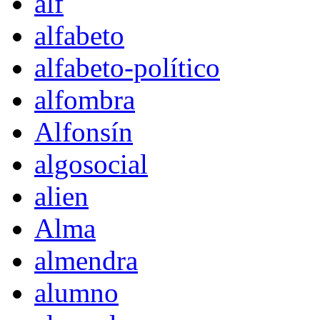
alf
alfabeto
alfabeto-político
alfombra
Alfonsín
algosocial
alien
Alma
almendra
alumno