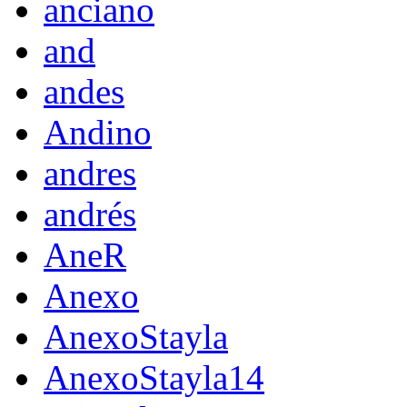
anciano
and
andes
Andino
andres
andrés
AneR
Anexo
AnexoStayla
AnexoStayla14