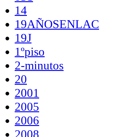
14
19AÑOSENLAC
19J
1ºpiso
2-minutos
20
2001
2005
2006
2008