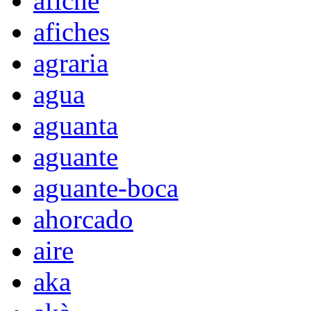
afiche
afiches
agraria
agua
aguanta
aguante
aguante-boca
ahorcado
aire
aka