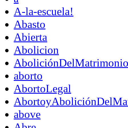
A-la-escuela!
Abasto
Abierta
Abolicion
AboliciónDelMatrimoni
aborto
AbortoLegal
AbortoyAboliciónDelMat
above
Abre