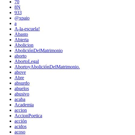
70
8N
933
@xpaio
a
A-la-escuela!
Abasto
Abierta
Abolicion
AboliciónDelMatrimonio
aborto
AbortoLegal
AbortoyAboliciónDelMatrimonio.
above
Abre
absurdo
abuelos
abusivo
acaba
Academia
accion
AccionPoetica
acción
acidos
acoso