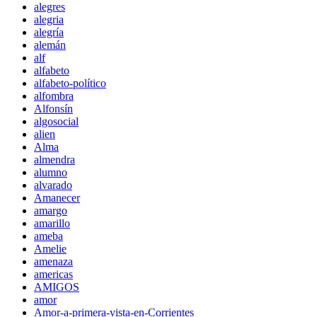
alegres
alegria
alegría
alemán
alf
alfabeto
alfabeto-político
alfombra
Alfonsín
algosocial
alien
Alma
almendra
alumno
alvarado
Amanecer
amargo
amarillo
ameba
Amelie
amenaza
americas
AMIGOS
amor
Amor-a-primera-vista-en-Corrientes