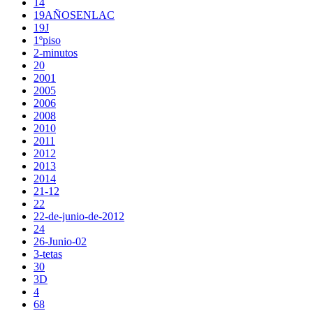
14
19AÑOSENLAC
19J
1ºpiso
2-minutos
20
2001
2005
2006
2008
2010
2011
2012
2013
2014
21-12
22
22-de-junio-de-2012
24
26-Junio-02
3-tetas
30
3D
4
68