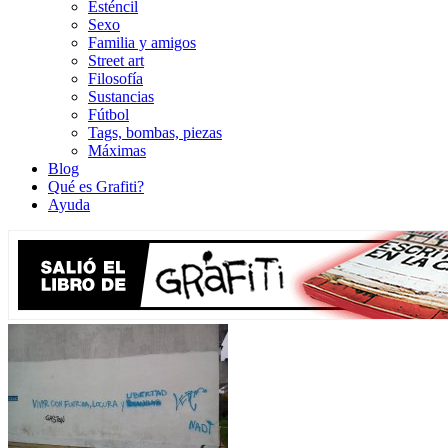
Esténcil
Sexo
Familia y amigos
Street art
Filosofía
Sustancias
Fútbol
Tags, bombas, piezas
Máximas
Blog
Qué es Grafiti?
Ayuda