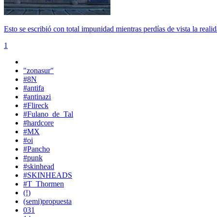
Esto se escribió con total impunidad mientras perdías de vista la reali
1
"zonasur"
#8N
#antifa
#antinazi
#Flireck
#Fulano_de_Tal
#hardcore
#MX
#oi
#Pancho
#punk
#skinhead
#SKINHEADS
#T_Thormen
(!)
(semi)propuesta
031