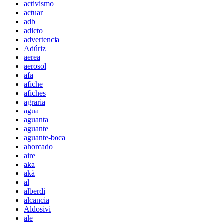
activismo
actuar
adb
adicto
advertencia
Adúriz
aerea
aerosol
afa
afiche
afiches
agraria
agua
aguanta
aguante
aguante-boca
ahorcado
aire
aka
akà
al
alberdi
alcancia
Aldosivi
ale