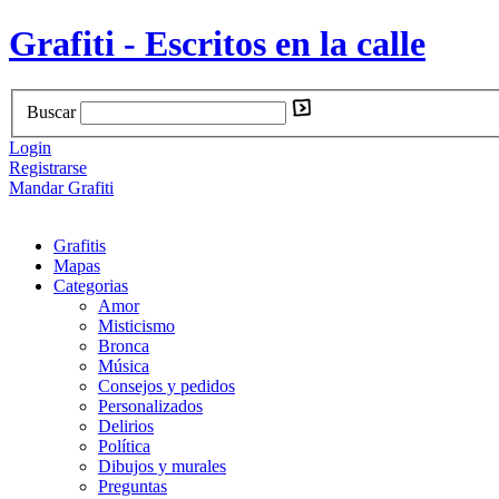
Grafiti - Escritos en la calle
Buscar
Login
Registrarse
Mandar Grafiti
Grafitis
Mapas
Categorias
Amor
Misticismo
Bronca
Música
Consejos y pedidos
Personalizados
Delirios
Política
Dibujos y murales
Preguntas