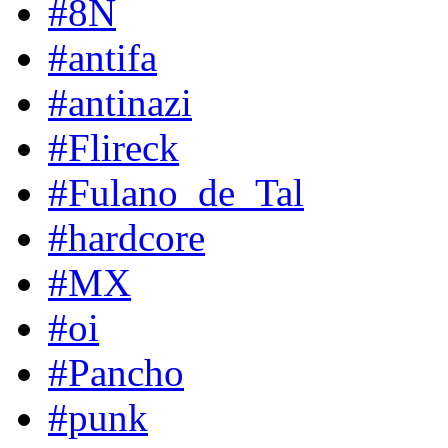
#8N
#antifa
#antinazi
#Flireck
#Fulano_de_Tal
#hardcore
#MX
#oi
#Pancho
#punk