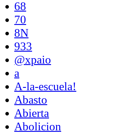
68
70
8N
933
@xpaio
a
A-la-escuela!
Abasto
Abierta
Abolicion