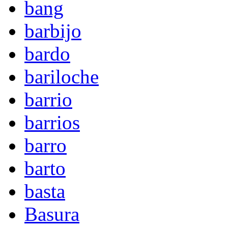
bang
barbijo
bardo
bariloche
barrio
barrios
barro
barto
basta
Basura