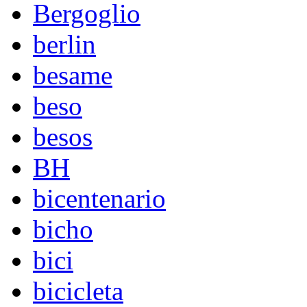
Bergoglio
berlin
besame
beso
besos
BH
bicentenario
bicho
bici
bicicleta