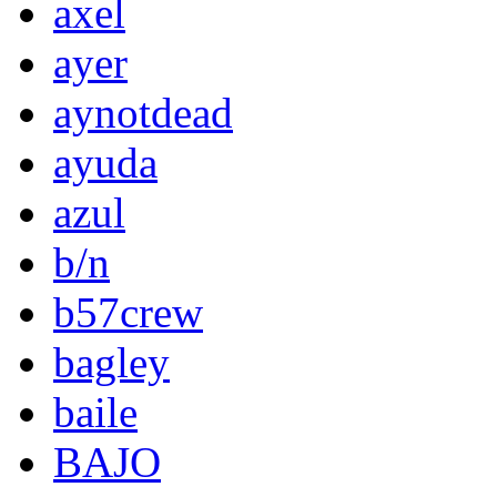
axel
ayer
aynotdead
ayuda
azul
b/n
b57crew
bagley
baile
BAJO