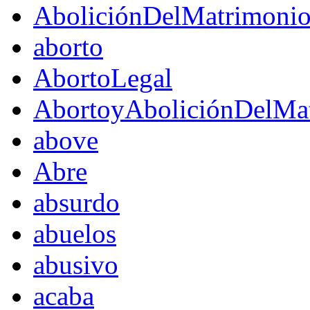
AboliciónDelMatrimoni
aborto
AbortoLegal
AbortoyAboliciónDelMat
above
Abre
absurdo
abuelos
abusivo
acaba