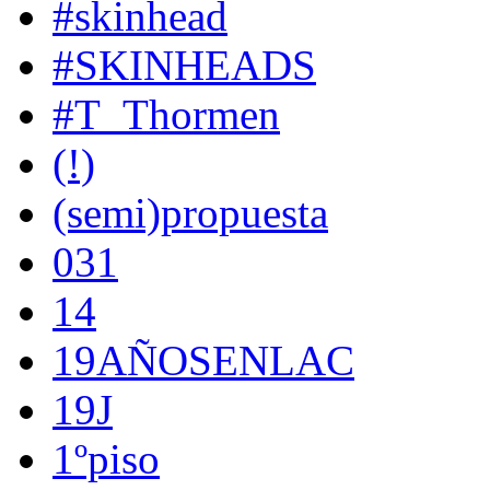
#skinhead
#SKINHEADS
#T_Thormen
(!)
(semi)propuesta
031
14
19AÑOSENLAC
19J
1ºpiso